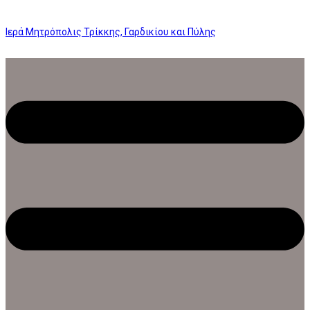
Ιερά Μητρόπολις Τρίκκης, Γαρδικίου και Πύλης