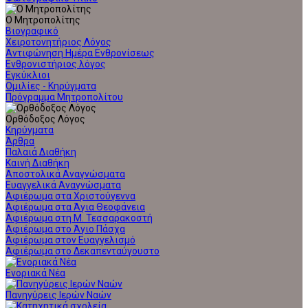
Ο Μητροπολίτης
Βιογραφικό
Χειροτονητήριος Λόγος
Αντιφώνηση Ημέρα Ενθρονίσεως
Ενθρονιστήριος λόγος
Εγκύκλιοι
Ομιλίες - Κηρύγματα
Πρόγραμμα Μητροπολίτου
Ορθόδοξος Λόγος
Κηρύγματα
Άρθρα
Παλαιά Διαθήκη
Καινή Διαθήκη
Αποστολικά Αναγνώσματα
Ευαγγελικά Αναγνώσματα
Αφιέρωμα στα Χριστούγεννα
Αφιέρωμα στα Άγια Θεοφάνεια
Αφιέρωμα στη Μ. Τεσσαρακοστή
Αφιέρωμα στο Άγιο Πάσχα
Αφιέρωμα στον Ευαγγελισμό
Αφιέρωμα στο Δεκαπενταύγουστο
Ενοριακά Νέα
Πανηγύρεις Ιερών Ναών