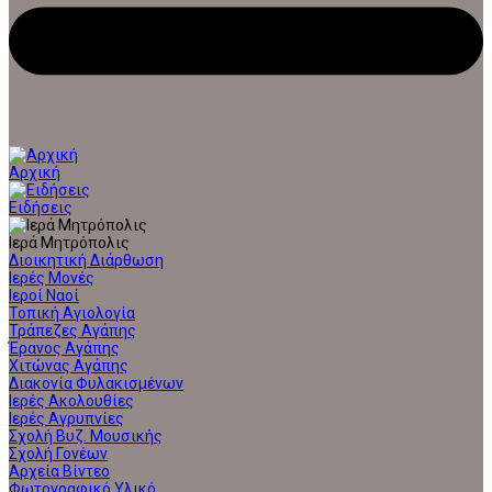
Αρχική
Ειδήσεις
Ιερά Μητρόπολις
Διοικητική Διάρθωση
Ιερές Μονές
Ιεροί Ναοί
Τοπική Αγιολογία
Τράπεζες Αγάπης
Έρανος Αγάπης
Χιτώνας Αγάπης
Διακονία Φυλακισμένων
Ιερές Ακολουθίες
Ιερές Αγρυπνίες
Σχολή Βυζ. Μουσικής
Σχολή Γονέων
Αρχεία Βίντεο
Φωτογραφικό Υλικό