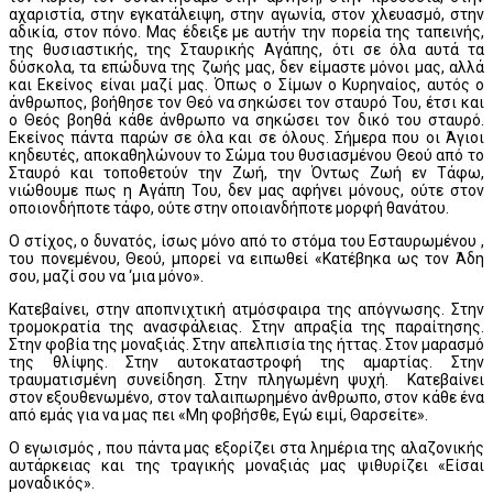
αχαριστία, στην εγκατάλειψη, στην αγωνία, στον χλευασμό, στην
αδικία, στον πόνο. Μας έδειξε με αυτήν την πορεία της ταπεινής,
της θυσιαστικής, της Σταυρικής Αγάπης, ότι σε όλα αυτά τα
δύσκολα, τα επώδυνα της ζωής μας, δεν είμαστε μόνοι μας, αλλά
και Εκείνος είναι μαζί μας. Όπως ο Σίμων ο Κυρηναίος, αυτός ο
άνθρωπος, βοήθησε τον Θεό να σηκώσει τον σταυρό Του, έτσι και
ο Θεός βοηθά κάθε άνθρωπο να σηκώσει τον δικό του σταυρό.
Εκείνος πάντα παρών σε όλα και σε όλους. Σήμερα που οι Άγιοι
κηδευτές, αποκαθηλώνουν το Σώμα του θυσιασμένου Θεού από το
Σταυρό και τοποθετούν την Ζωή, την Όντως Ζωή εν Τάφω,
νιώθουμε πως η Αγάπη Του, δεν μας αφήνει μόνους, ούτε στον
οποιονδήποτε τάφο, ούτε στην οποιανδήποτε μορφή θανάτου.
Ο στίχος, ο δυνατός, ίσως μόνο από το στόμα του Εσταυρωμένου ,
του πονεμένου, Θεού, μπορεί να ειπωθεί «Κατέβηκα ως τον Άδη
σου, μαζί σου να ‘μια μόνο».
Κατεβαίνει, στην αποπνιχτική ατμόσφαιρα της απόγνωσης. Στην
τρομοκρατία της ανασφάλειας. Στην απραξία της παραίτησης.
Στην φοβία της μοναξιάς. Στην απελπισία της ήττας. Στον μαρασμό
της θλίψης. Στην αυτοκαταστροφή της αμαρτίας. Στην
τραυματισμένη συνείδηση. Στην πληγωμένη ψυχή. Κατεβαίνει
στον εξουθενωμένο, στον ταλαιπωρημένο άνθρωπο, στον κάθε ένα
από εμάς για να μας πει «Μη φοβήσθε, Εγώ ειμί, Θαρσείτε».
Ο εγωισμός , που πάντα μας εξορίζει στα λημέρια της αλαζονικής
αυτάρκειας και της τραγικής μοναξιάς μας ψιθυρίζει «Είσαι
μοναδικός».