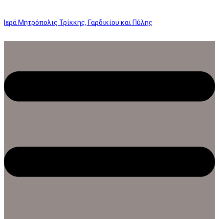
Ιερά Μητρόπολις Τρίκκης, Γαρδικίου και Πύλης