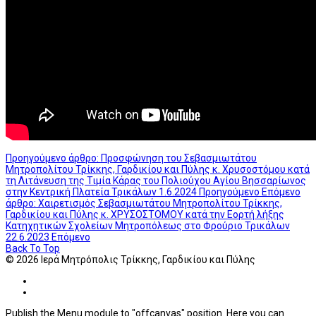
Προηγούμενο άρθρο: Προσφώνηση του Σεβασμιωτάτου
Μητροπολίτου Τρίκκης, Γαρδικίου και Πύλης κ. Χρυσοστόμου κατά
τη Λιτάνευση της Τιμία Κάρας του Πολιούχου Αγίου Βησσαρίωνος
στην Κεντρική Πλατεία Τρικάλων 1.6.2024
Προηγούμενο
Επόμενο
άρθρο: Χαιρετισμός Σεβασμιωτάτου Μητροπολίτου Τρίκκης,
Γαρδικίου και Πύλης κ. ΧΡΥΣΟΣΤΟΜΟΥ κατά την Εορτή λήξης
Κατηχητικών Σχολείων Μητροπόλεως στο Φρούριο Τρικάλων
22.6.2023
Επόμενο
Back To Top
© 2026 Ιερά Μητρόπολις Τρίκκης, Γαρδικίου και Πύλης
Publish the Menu module to "offcanvas" position. Here you can