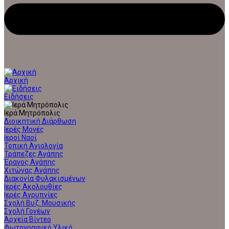
Αρχική
Ειδήσεις
Ιερά Μητρόπολις
Διοικητική Διάρθωση
Ιερές Μονές
Ιεροί Ναοί
Τοπική Αγιολογία
Τράπεζες Αγάπης
Έρανος Αγάπης
Χιτώνας Αγάπης
Διακονία Φυλακισμένων
Ιερές Ακολουθίες
Ιερές Αγρυπνίες
Σχολή Βυζ. Μουσικής
Σχολή Γονέων
Αρχεία Βίντεο
Φωτογραφικό Υλικό