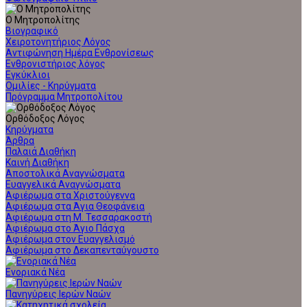
Ο Μητροπολίτης
Βιογραφικό
Χειροτονητήριος Λόγος
Αντιφώνηση Ημέρα Ενθρονίσεως
Ενθρονιστήριος λόγος
Εγκύκλιοι
Ομιλίες - Κηρύγματα
Πρόγραμμα Μητροπολίτου
Ορθόδοξος Λόγος
Κηρύγματα
Άρθρα
Παλαιά Διαθήκη
Καινή Διαθήκη
Αποστολικά Αναγνώσματα
Ευαγγελικά Αναγνώσματα
Αφιέρωμα στα Χριστούγεννα
Αφιέρωμα στα Άγια Θεοφάνεια
Αφιέρωμα στη Μ. Τεσσαρακοστή
Αφιέρωμα στο Άγιο Πάσχα
Αφιέρωμα στον Ευαγγελισμό
Αφιέρωμα στο Δεκαπενταύγουστο
Ενοριακά Νέα
Πανηγύρεις Ιερών Ναών