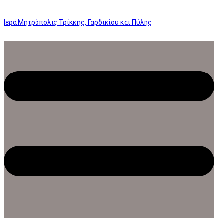
Ιερά Μητρόπολις Τρίκκης, Γαρδικίου και Πύλης