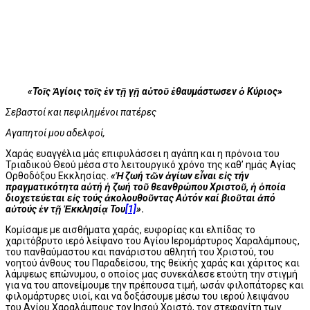
«Τοῖς Ἁγίοις τοῖς ἐν τῇ γῇ αὐτοῦ ἐθαυμάστωσεν ὁ Κύριος»
Σεβαστοί και πεφιλημένοι πατέρες
Αγαπητοί μου αδελφοί,
Χαράς ευαγγέλια μάς επιφυλάσσει η αγάπη και η πρόνοια του
Τριαδικού Θεού μέσα στο λειτουργικό χρόνο της καθ’ ημάς Αγίας
Ορθοδόξου Εκκλησίας.
«Ἡ ζωή τῶν ἁγίων εἶναι εἰς τήν
πραγματικότητα αὐτή ἡ ζωή τοῦ θεανθρώπου Χριστοῦ, ἡ ὁποία
διοχετεύεται εἰς τούς ἀκολουθοῦντας Αὐτόν καί βιοῦται ἀπό
αὐτούς ἐν τῇ Ἐκκλησίᾳ Του
[1]
»
.
Κομίσαμε με αισθήματα χαράς, ευφορίας και ελπίδας το
χαριτόβρυτο ιερό λείψανο του Αγίου Ιερομάρτυρος Χαραλάμπους,
του πανθαύμαστου και πανάριστου αθλητή του Χριστού, του
νοητού άνθους του Παραδείσου, της θεϊκής χαράς και χάριτος και
λάμψεως επώνυμου, ο οποίος μας συνεκάλεσε ετούτη την στιγμή
για να του απονείμουμε την πρέπουσα τιμή, ωσάν φιλοπάτορες και
φιλομάρτυρες υιοί, και να δοξάσουμε μέσω του ιερού λειψάνου
του Αγίου Χαραλάμπους τον Ιησού Χριστό, τον στεφανίτη των