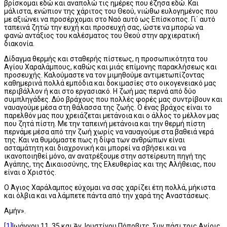
βρίσκομαι εδώ και αναπολώ τις ημέρες που έζησα εδώ. Και
μάλιστα, ενώπιον της χάριτος του Θεού, νιώθω ευλογημένος που
με αξιώνει να προσέρχομαι στο Ναό αυτό ως Επίσκοπος. Γι΄ αυτό
ταπεινά ζητώ την ευχή και προσευχή σας, ώστε να μπορώ να
φανώ αντάξιος του καλέσματος του Θεού στην αρχιερατική
διακονία.
Δίδαγμα θερμής και σταθερής πίστεως, η προσωπικότητα του
Αγίου Χαραλάμπους, καθώς και μιάς επίμονης παρακλήσεως και
προσευχής. Καλούμαστε να τον μιμηθούμε αντιμετωπίζοντας
καθημερινά πολλά εμπόδια και δοκιμασίες στο οικογενειακό μας
περιβάλλον ή και στο εργασιακό. Η ζωή μας περνά από δύο
συμπληγάδες. Δύο βράχους που πολλές φορές μας συντρίβουν και
ναυαγούμε μέσα στη θάλασσα της ζωής. Ο ένας βράχος είναι το
παρελθόν μας που χρειάζεται μετάνοια και ο άλλος το μέλλον μας
που ζητά πίστη. Με την ταπεινή μετάνοια και την θερμή πίστη
περνάμε μέσα από την ζωή χωρίς να ναυαγούμε στα βαθειά νερά
της. Και να θυμόμαστε πως η δίψα των ανθρώπων είναι
ασταμάτητη και διαχρονική και μπορεί να σβήσει και να
ικανοποιηθεί μόνο, αν ανατρέξουμε στην αστείρευτη πηγή της
Αγάπης, της Δικαιοσύνης, της Ελευθερίας και της Αλήθειας, που
είναι ο Χριστός.
Ο Άγιος Χαράλαμπος εύχομαι να σας χαρίζει έτη πολλά, μήκιστα
και όλβια και να λάμπετε πάντα από την χαρά της Αναστάσεως.
Αμήν».
[1]
Ιωάννου 11, 35 και Ἁγ. Ιουστίνου Πόποβιτς, Συν πάσι τοις Αγίοις,