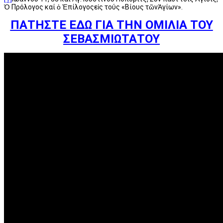
Ὁ Πρόλογος καί ὁ Ἐπίλογοςεἰς τούς «Βίους τῶνἉγίων».
ΠΑΤΗΣΤΕ ΕΔΩ ΓΙΑ ΤΗΝ ΟΜΙΛΙΑ ΤΟΥ
ΣΕΒΑΣΜΙΩΤΑΤΟΥ