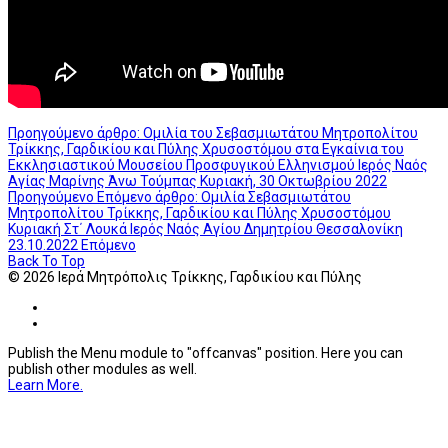
Προηγούμενο άρθρο: Oμιλία του Σεβασμιωτάτου Μητροπολίτου
Τρίκκης, Γαρδικίου και Πύλης Χρυσοστόμου στα Εγκαίνια του
Εκκλησιαστικού Μουσείου Προσφυγικού Ελληνισμού Ιερός Ναός
Αγίας Μαρίνης Άνω Τούμπας Κυριακή, 30 Οκτωβρίου 2022
Προηγούμενο
Επόμενο άρθρο: Ομιλία Σεβασμιωτάτου
Μητροπολίτου Τρίκκης, Γαρδικίου και Πύλης Χρυσοστόμου
Κυριακή Στ΄ Λουκά Ιερός Ναός Αγίου Δημητρίου Θεσσαλονίκη
23.10.2022
Επόμενο
Back To Top
© 2026 Ιερά Μητρόπολις Τρίκκης, Γαρδικίου και Πύλης
Publish the Menu module to "offcanvas" position. Here you can
publish other modules as well.
Learn More.