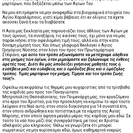
μαρτύρων, που δοξάζεται μέσω των Αγίων Του.
Να μου επιτρέψετε να μην αναφερθώ στα βιογραφικά στοιχεία του
Αγίου Χαραλάμπους, γιατί είμαι βέβαιος ότι εν ολίγοις τα έχετε
ακούσει ξανά ή και τα διαβάσατε.
Η Αγία μας Εκκλησία μας παρουσιάζει τους άθλους των Αγίων με
τους ύμνους, τα συναξάρια, τις εικόνες τους, όχι μόνο για να μας
παρακινήσει στην οφειλομένη τιμή τους, αλλά και στην κατὰ
δύναμη μίμησή τους. Και όπως γλαφυρά θεολογεί ο Άγιος
Γρηγόριος Νύσσης στον λόγο του προς τον Πρωτομάρτυρα
Στέφανο,
«μὲ αὐτὸ τὸν τρόπο ἀξιωνόμαστε νὰ μετέχουμε ἀληθινὰ
στὶς μνῆμες τῶν ἁγίων, ὅταν μιμούμαστε καὶ ζηλώνουμε τὶς ἔνθεες
ἀρετές τους. Διότι θὰ μᾶς ἀποδείξει γνήσιους μαθητές τους ἡ
εὐσέβεια μαζὶ καὶ εὐλάβεια, καὶ ὁ ὁμόδοξος βίος καὶ ὁ ὁμόζηλος
τρόπος. Τιμᾶς μαρτύρων τὴν μνήμη; Τίμησε καὶ τὸν τρόπο ζωῆς
τους!»
.
Οφείλω να εκφράσω τις θερμές μου ευχαριστίες από τα τρίσβαθα
της καρδιάς μου προς τον Παναγιώτατο
Μητροπολίτη Θεσσαλονίκης, τον Ποιμενάρχη μας, τον εργαζόμενο
στο έργο του Χριστού, για την πρόσκληση να κομίσω το ιερό τούτο
λείψανο στο Ναό αυτό, στον οποίο διηκόνησα για 14 συναπτά έτη,
στον οποίο ανδρώθηκα και ποτίστηκα με τα νάματα της Αγίας
Μαρίνης, στον οποίο άφησα μεγάλο μέρος της καρδίας μου εδώ. Σε
τούτο το ναό που μαζί σας συνεργάστηκα, με τους εν Χριστώ
αδελφούς μου κληρικούς. Θέλω να γνωρίζετε ότι μπορεί
σωματικώς να μην ευρίσκομαι εδώ, όμως καθημερινά νοερώς