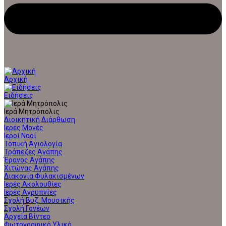
Αρχική
Ειδήσεις
Ιερά Μητρόπολις
Διοικητική Διάρθωση
Ιερές Μονές
Ιεροί Ναοί
Τοπική Αγιολογία
Τράπεζες Αγάπης
Έρανος Αγάπης
Χιτώνας Αγάπης
Διακονία Φυλακισμένων
Ιερές Ακολουθίες
Ιερές Αγρυπνίες
Σχολή Βυζ. Μουσικής
Σχολή Γονέων
Αρχεία Βίντεο
Φωτογραφικό Υλικό