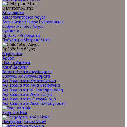
Ο Μητροπολίτης
Βιογραφικό
Χειροτονητήριος Λόγος
Αντιφώνηση Ημέρα Ενθρονίσεως
Ενθρονιστήριος λόγος
Εγκύκλιοι
Ομιλίες - Κηρύγματα
Πρόγραμμα Μητροπολίτου
Ορθόδοξος Λόγος
Κηρύγματα
Άρθρα
Παλαιά Διαθήκη
Καινή Διαθήκη
Αποστολικά Αναγνώσματα
Ευαγγελικά Αναγνώσματα
Αφιέρωμα στα Χριστούγεννα
Αφιέρωμα στα Άγια Θεοφάνεια
Αφιέρωμα στη Μ. Τεσσαρακοστή
Αφιέρωμα στο Άγιο Πάσχα
Αφιέρωμα στον Ευαγγελισμό
Αφιέρωμα στο Δεκαπενταύγουστο
Ενοριακά Νέα
Πανηγύρεις Ιερών Ναών