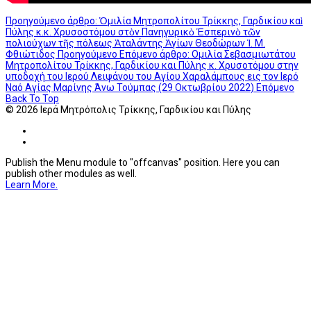
Προηγούμενο άρθρο: Ὁμιλία Μητροπολίτου Τρίκκης, Γαρδικίου καὶ
Πύλης κ.κ. Χρυσοστόμου στὸν Πανηγυρικὸ Ἑσπερινὸ τῶν
πολιούχων τῆς πόλεως Ἀταλάντης Ἁγίων Θεοδώρων Ἱ. Μ.
Φθιώτιδος
Προηγούμενο
Επόμενο άρθρο: Ομιλία Σεβασμιωτάτου
Μητροπολίτου Τρίκκης, Γαρδικίου και Πύλης κ. Χρυσοτόμου στην
υποδοχή του Ιερού Λειψάνου του Αγίου Χαραλάμπους εις τον Ιερό
Ναό Αγίας Μαρίνης Άνω Τούμπας (29 Οκτωβρίου 2022)
Επόμενο
Back To Top
© 2026 Ιερά Μητρόπολις Τρίκκης, Γαρδικίου και Πύλης
Publish the Menu module to "offcanvas" position. Here you can
publish other modules as well.
Learn More.