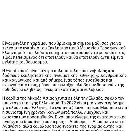
Είναι μεγάλη η χαρά μου που βρίσκομαι σήμερα μαζί σας για να
τελέσω τα εγκαίνια του Εκκλησιαστικού Μουσείου Προσφυγικού
Ελληνισμού. Τα πλούσια ευρήματα που κοσμούν το μουσείο αυτό,
είμαι πεπεισμένος ότι αποτελούν και θα αποτελούν αντικείμενα
μελέτης και θαυμασμού.
Η Ενορία αυτή είναι κέντρο πολυποίκιλης ακτινοβολίας και
δράσεως εκκλησιαστικής, πνευματικής, εθνικής, φιλανθρωπικής
και κοινωνικής, και από σήμερα ένας τόπος ευσεβείας και
ενεργούς πίστεως, μέρος διαφύλαξης αλώβητων θησαυρών της
ορθοδόξου αληθείας, πνευματικότητας και ευλαβείας.
Η καρδιά της Μικράς Ασίας χτυπά σε όλη την Ελλάδα, σε όλο τον
απανταχού της γης Ελληνισμό. Το 2022 είναι μια χρονιά ορόσημο
για όλους τους Έλληνες. Το εγκαινιαζόμενο σήμερα Μουσείο είναι
η συνισταμένη χρόνων ικανών μετά πολλών μόχθων και
ανυστάκτων προσπαθειών. Είναι αποτέλεσμα της ανακαινιστικής
πνοής, που διακρίνει τους ιερείς π. Διόδωρο, π. Δαμασκηνό και π.
Αθανάσιο, αλλά και όλους τους ενορίτες της ενορίας αυτής, και
αποδεικνύεται περίτρανα ότι ἡ ενορία αυτή, αποτελεί ένα από τα