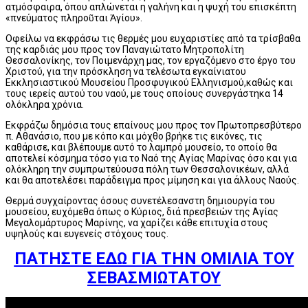
ατμόσφαιρα, όπου απλώνεται η γαλήνη και η ψυχή του επισκέπτη
«πνεύματος πληροῦται Ἁγίου».
Οφείλω να εκφράσω τις θερμές μου ευχαριστίες από τα τρίσβαθα
της καρδιάς μου προς τον Παναγιώτατο Μητροπολίτη
Θεσσαλονίκης, τον Ποιμενάρχη μας, τον εργαζόμενο στο έργο του
Χριστού, για την πρόσκληση να τελέσωτα εγκαίνιατου
Εκκλησιαστικού Μουσείου Προσφυγικού Ελληνισμού,καθώς και
τους ιερείς αυτού του ναού, με τους οποίους συνεργάστηκα 14
ολόκληρα χρόνια.
Εκφράζω δημόσια τους επαίνους μου προς τον Πρωτοπρεσβύτερο
π. Αθανάσιο, που με κόπο και μόχθο βρήκε τις εικόνες, τις
καθάρισε, και βλέπουμε αυτό το λαμπρό μουσείο, το οποίο θα
αποτελεί κόσμημα τόσο για το Ναό της Αγίας Μαρίνας όσο και για
ολόκληρη την συμπρωτεύουσα πόλη των Θεσσαλονικέων, αλλά
και θα αποτελέσει παράδειγμα προς μίμηση και για άλλους Ναούς.
Θερμά συγχαίροντας όσους συνετέλεσανστη δημιουργία του
μουσείου, ευχόμεθα όπως ο Κύριος, διά πρεσβειών της Αγίας
Μεγαλομάρτυρος Μαρίνης, να χαρίζει κάθε επιτυχία στους
υψηλούς και ευγενείς στόχους τους.
ΠΑΤΗΣΤΕ ΕΔΩ ΓΙΑ ΤΗΝ ΟΜΙΛΙΑ ΤΟΥ
ΣΕΒΑΣΜΙΩΤΑΤΟΥ