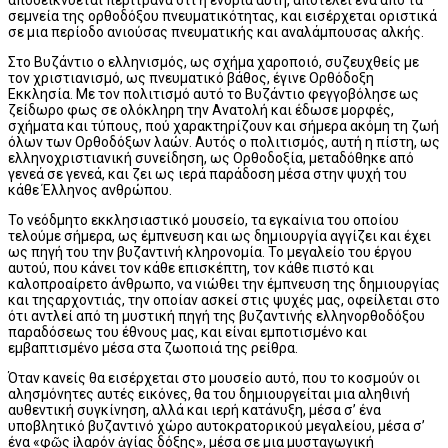
σεμνεία της ορθοδόξου πνευματικότητας, και εισέρχεται οριστικά
σε μια περίοδο ανιούσας πνευματικής και αναλάμπουσας αλκής.
Στο Βυζάντιο ο ελληνισμός, ως σχήμα χαροποιό, συζευχθείς με
τον χριστιανισμό, ως πνευματικό βάθος, έγινε Ορθόδοξη
Εκκλησία. Με τον πολιτισμό αυτό το Βυζάντιο φεγγοβόλησε ως
ζείδωρο φως σε ολόκληρη την Ανατολή και έδωσε μορφές,
σχήματα και τύπους, πού χαρακτηρίζουν και σήμερα ακόμη τη ζωή
όλων των Ορθοδόξων λαών. Αυτός ο πολιτισμός, αυτή η πίστη, ως
ελληνοχριστιανική συνείδηση, ως Ορθοδοξία, μεταδόθηκε από
γενεά σε γενεά, και ζει ως ιερά παράδοση μέσα στην ψυχή του
κάθε Έλληνος ανθρώπου.
Το νεόδμητο εκκλησιαστικό μουσείο, τα εγκαίνια του οποίου
τελούμε σήμερα, ως έμπνευση και ως δημιουργία αγγίζει και έχει
ως πηγή του την βυζαντινή κληρονομία. Το μεγαλείο του έργου
αυτού, που κάνει τον κάθε επισκέπτη, τον κάθε πιστό και
καλοπροαίρετο άνθρωπο, να νιώθει την έμπνευση της δημιουργίας
και τηςαρχοντιάς, την οποίαν ασκεί στις ψυχές μας, οφείλεται στο
ότι αντλεί από τη μυστική πηγή της βυζαντινής ελληνορθοδόξου
παραδόσεως του έθνους μας, και είναι εμποτισμένο και
εμβαπτισμένο μέσα στα ζωοποιά της ρείθρα.
Όταν κανείς θα εισέρχεται στο μουσείο αυτό, που το κοσμούν οι
αλησμόνητες αυτές εικόνες, θα του δημιουργείται μια αληθινή
αυθεντική συγκίνηση, αλλά και ιερή κατάνυξη, μέσα σ’ ένα
υποβλητικό βυζαντινό χώρο αυτοκρατορικού μεγαλείου, μέσα σ’
ένα «φῶς ἱλαρόν ἁγίας δόξης», μέσα σε μια μυσταγωγική