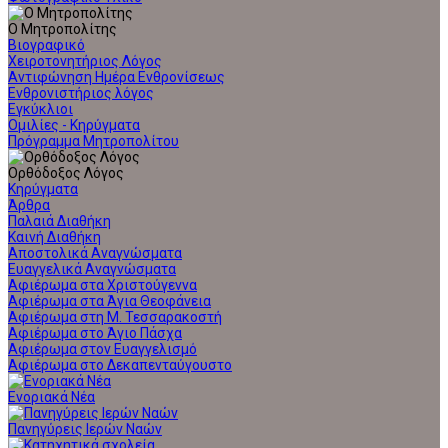
Ο Μητροπολίτης
Βιογραφικό
Χειροτονητήριος Λόγος
Αντιφώνηση Ημέρα Ενθρονίσεως
Ενθρονιστήριος λόγος
Εγκύκλιοι
Ομιλίες - Κηρύγματα
Πρόγραμμα Μητροπολίτου
Ορθόδοξος Λόγος
Κηρύγματα
Άρθρα
Παλαιά Διαθήκη
Καινή Διαθήκη
Αποστολικά Αναγνώσματα
Ευαγγελικά Αναγνώσματα
Αφιέρωμα στα Χριστούγεννα
Αφιέρωμα στα Άγια Θεοφάνεια
Αφιέρωμα στη Μ. Τεσσαρακοστή
Αφιέρωμα στο Άγιο Πάσχα
Αφιέρωμα στον Ευαγγελισμό
Αφιέρωμα στο Δεκαπενταύγουστο
Ενοριακά Νέα
Πανηγύρεις Ιερών Ναών