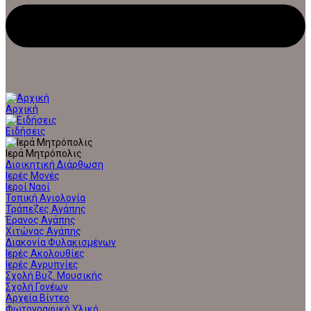
Αρχική
Ειδήσεις
Ιερά Μητρόπολις
Διοικητική Διάρθωση
Ιερές Μονές
Ιεροί Ναοί
Τοπική Αγιολογία
Τράπεζες Αγάπης
Έρανος Αγάπης
Χιτώνας Αγάπης
Διακονία Φυλακισμένων
Ιερές Ακολουθίες
Ιερές Αγρυπνίες
Σχολή Βυζ. Μουσικής
Σχολή Γονέων
Αρχεία Βίντεο
Φωτογραφικό Υλικό