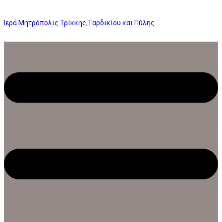
Ιερά Μητρόπολις Τρίκκης, Γαρδικίου και Πύλης