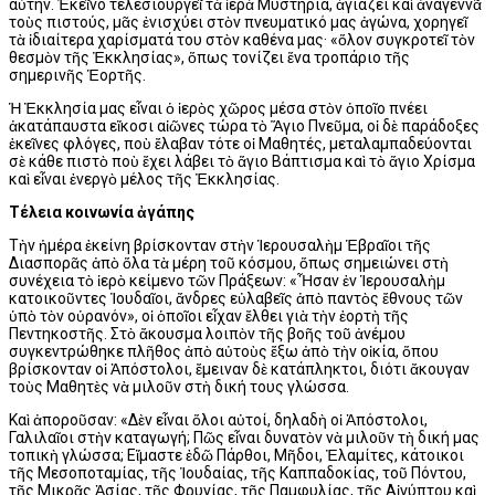
αὐτήν. Ἐκεῖνο τελεσιουργεῖ τὰ ἱερὰ Μυστήρια, ἁγιάζει καὶ ἀναγεννᾶ
τοὺς πιστούς, μᾶς ἐνισχύει στὸν πνευματικό μας ἀγώνα, χορηγεῖ
τὰ ἰδιαίτερα χαρίσματά του στὸν καθένα μας· «ὅλον συγκροτεῖ τὸν
θεσμὸν τῆς Ἐκκλησίας», ὅπως τονίζει ἕνα τροπάριο τῆς
σημερινῆς Ἑορτῆς.
Ἡ Ἐκκλησία μας εἶναι ὁ ἱερὸς χῶρος μέσα στὸν ὁποῖο πνέει
ἀκατάπαυστα εἴκοσι αἰῶνες τώρα τὸ Ἅγιο Πνεῦμα, οἱ δὲ παράδοξες
ἐκεῖνες φλόγες, ποὺ ἔλαβαν τότε οἱ Μαθητές, μεταλαμπαδεύονται
σὲ κάθε πιστὸ ποὺ ἔχει λάβει τὸ ἅγιο Βάπτισμα καὶ τὸ ἅγιο Χρίσμα
καὶ εἶναι ἐνεργὸ μέλος τῆς Ἐκκλησίας.
Τέλεια κοινωνία ἀγάπης
Τὴν ἡμέρα ἐκείνη βρίσκονταν στὴν Ἱερουσαλὴμ Ἑβραῖοι τῆς
Διασπορᾶς ἀπὸ ὅλα τὰ μέρη τοῦ κόσμου, ὅπως σημειώνει στὴ
συνέχεια τὸ ἱερὸ κείμενο τῶν Πράξεων: «Ἦσαν ἐν Ἱερουσαλὴμ
κατοικοῦντες Ἰουδαῖοι, ἄνδρες εὐλαβεῖς ἀπὸ παντὸς ἔθνους τῶν
ὑπὸ τὸν οὐρανόν», οἱ ὁποῖοι εἶχαν ἔλθει γιὰ τὴν ἑορτὴ τῆς
Πεντηκοστῆς. Στὸ ἄκουσμα λοιπὸν τῆς βοῆς τοῦ ἀνέμου
συγκεντρώθηκε πλῆθος ἀπὸ αὐτοὺς ἔξω ἀπὸ τὴν οἰκία, ὅπου
βρίσκονταν οἱ Ἀπόστολοι, ἔμειναν δὲ κατάπληκτοι, διότι ἄκουγαν
τοὺς Μαθητὲς νὰ μιλοῦν στὴ δική τους γλώσσα.
Καὶ ἀποροῦσαν: «Δὲν εἶναι ὅλοι αὐτοί, δηλαδὴ οἱ Ἀπόστολοι,
Γαλιλαῖοι στὴν καταγωγή; Πῶς εἶναι δυνατὸν νὰ μιλοῦν τὴ δική μας
τοπικὴ γλώσσα; Εἴμαστε ἐδῶ Πάρθοι, Μῆδοι, Ἐλαμίτες, κάτοικοι
τῆς Μεσοποταμίας, τῆς Ἰουδαίας, τῆς Καππαδοκίας, τοῦ Πόντου,
τῆς Μικρᾶς Ἀσίας, τῆς Φρυγίας, τῆς Παμφυλίας, τῆς Αἰγύπτου καὶ