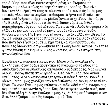
τῆς Λιβύης, ποὺ εἶναι κοντὰ στὴν Κυρήνη, καὶ Ρωμαῖοι, ποὺ
διαμένουμε ἐδῶ, καθὼς ἐπίσης Κρῆτες καὶ Ἄραβες. Πῶς εἶναι
δυνατὸν ὅλοι ἐμεῖς νὰ τοὺς ἀκοῦμε νὰ κηρύττουν στὶς δικές μας
τοπικὲς γλῶσσες τὰ μεγάλα καὶ θαυμαστὰ ἔργα τοῦ Θεοῦ;» Ὅταν
κάποτε οἱ ἄνθρωποι ἄρχισαν μὲ ἀλαζονεία νὰ χτίζουν τὸν πύργο
τῆς Βαβὲλ γιὰ νὰ φθάσουν στὸν Θεό, ὅπως νόμιζαν, ὁ Θεὸς
παραχώρησε σύγχυση σὲ αὐτούς. Ἄρχισαν νὰ μιλοῦν διαφορετικὲς
γλῶσσες μεταξύ τους καὶ νὰ μὴν μποροῦν νὰ συνεννοηθοῦν.
Ἀποξενώθηκαν. Τὴν Πεντηκοστὴ συνέβη τὸ ἀκριβῶς ἀντίθετο: Τὸ
Ἅγιο Πνεῦμα φώτισε τοὺς Ἀποστόλους, ὥστε νὰ μιλοῦν γλῶσσες
ποὺ ποτὲ δὲν εἶχαν ἀκούσει μέχρι τότε, καὶ νὰ κηρύττουν σὲ
ποικίλες διαλέκτους τὴν ἀλήθεια τοῦ Εὐαγγελίου. Ἀναιρέθηκε τότε
ἡ ἀποξένωση τῆς Βαβὲλ κι ὅλος ὁ κόσμος ἑνώθηκε στὴν πίστη
στὸν ἀληθινὸ Θεό.
Ἑνώθηκε καὶ παραμένει ἑνωμένος. Μέσα στὴν ἀγκαλιὰ τῆς
Ἐκκλησίας, ὅταν ζοῦμε αὐθεντικὰ τὸ πνεῦμα καὶ τὸ ἦθος της,
ὑπερβαίνονται οἱ φυλετικὲς καὶ γλωσσικὲς διαφορές. Μᾶς ἑνώνει
ὅλους ἡ κοινὴ πίστη στὸν Τριαδικὸ Θεό. Μὲ τὴ Χάρι τοῦ Ἁγίου
Πνεύματος ὅλοι οἱ ἄνθρωποι ξεπερνοῦμε κάθε διαφορὰ καὶ κάθε
ἀδυναμία ποὺ μᾶς χωρίζει ἀπὸ τὸν διπλανό μας. Δὲν εἴμαστε πλέον
ξένοι. Τὸ Ἅγιο Πνεῦμα μᾶς καθιστᾶ καὶ πάλι ἀδελφούς· ἑνωμένους
σὲ μία τέλεια κοινωνία ἀγάπης. Καὶ μέσα στὴν κοινωνία αὐτή, ποὺ
δὲν εἶναι ἄλλη ἀπὸ τὴν Ἐκκλησία μας, ὄχι ἁπλῶς «φθάνουμε» στὸν
Θεό, ἀλλὰ ζοῦμε διαρκῶς ἑνωμένοι μαζί Του.
«Ο ΣΩΤΗΡ»