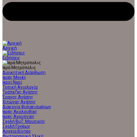
Αρχική
Ειδήσεις
Ιερά Μητρόπολις
Διοικητική Διάρθωση
Ιερές Μονές
Ιεροί Ναοί
Τοπική Αγιολογία
Τράπεζες Αγάπης
Έρανος Αγάπης
Χιτώνας Αγάπης
Διακονία Φυλακισμένων
Ιερές Ακολουθίες
Ιερές Αγρυπνίες
Σχολή Βυζ. Μουσικής
Σχολή Γονέων
Αρχεία Βίντεο
Φωτογραφικό Υλικό