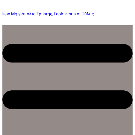
Ιερά Μητρόπολις Τρίκκης, Γαρδικίου και Πύλης