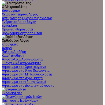
Ο Μητροπολίτης
Βιογραφικό
Χειροτονητήριος Λόγος
Αντιφώνηση Ημέρα Ενθρονίσεως
Ενθρονιστήριος λόγος
Εγκύκλιοι
Ομιλίες - Κηρύγματα
Πρόγραμμα Μητροπολίτου
Ορθόδοξος Λόγος
Κηρύγματα
Άρθρα
Παλαιά Διαθήκη
Καινή Διαθήκη
Αποστολικά Αναγνώσματα
Ευαγγελικά Αναγνώσματα
Αφιέρωμα στα Χριστούγεννα
Αφιέρωμα στα Άγια Θεοφάνεια
Αφιέρωμα στη Μ. Τεσσαρακοστή
Αφιέρωμα στο Άγιο Πάσχα
Αφιέρωμα στον Ευαγγελισμό
Αφιέρωμα στο Δεκαπενταύγουστο
Ενοριακά Νέα
Πανηγύρεις Ιερών Ναών