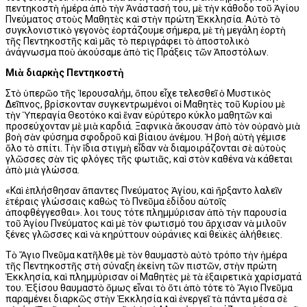
πεντηκοστὴ ἡμέρα ἀπὸ τὴν Ἀνάστασή του, μὲ τὴν κάθοδο τοῦ Ἁγίου
Πνεύματος στοὺς Μαθητὲς καὶ στὴν πρώτη Ἐκκλησία. Αὐτὸ τὸ
συγκλονιστικὸ γεγονὸς ἑορτάζουμε σήμερα, μὲ τὴ μεγάλη ἑορτὴ
τῆς Πεντηκοστῆς καὶ μᾶς τὸ περιγράφει τὸ ἀποστολικὸ
ἀνάγνωσμα ποὺ ἀκούσαμε ἀπὸ τὶς Πράξεις τῶν Ἀποστόλων.
Μιὰ διαρκὴς Πεντηκοστὴ
Στὸ ὑπερῶο τῆς Ἱερουσαλήμ, ὅπου εἶχε τελεσθεῖ ὁ Μυστικὸς
Δεῖπνος, βρίσκονταν συγκεντρωμένοι οἱ Μαθητὲς τοῦ Κυρίου μὲ
τὴν Ὑπεραγία Θεοτόκο καὶ ἕναν εὐρύτερο κύκλο μαθητῶν καὶ
προσεύχονταν μὲ μιὰ καρδιά. Ξαφνικὰ ἄκουσαν ἀπὸ τὸν οὐρανὸ μιὰ
βοὴ σὰν φύσημα σφοδροῦ καὶ βίαιου ἀνέμου. Ἡ βοὴ αὐτὴ γέμισε
ὅλο τὸ σπίτι. Τὴν ἴδια στιγμὴ εἶδαν νὰ διαμοιράζονται σὲ αὐτοὺς
γλῶσσες σὰν τὶς φλόγες τῆς φωτιᾶς, καὶ στὸν καθένα νὰ κάθεται
ἀπὸ μιὰ γλώσσα.
«Καὶ ἐπλήσθησαν ἅπαντες Πνεύματος Ἁγίου, καὶ ἤρξαντο λαλεῖν
ἑτέραις γλώσσαις καθὼς τὸ Πνεῦμα ἐδίδου αὐτοῖς
ἀποφθέγγεσθαι». Ὅλοι τους τότε πλημμύρισαν ἀπὸ τὴν παρουσία
τοῦ Ἁγίου Πνεύματος καὶ μὲ τὸν φωτισμό του ἄρχισαν νὰ μιλοῦν
ξένες γλῶσσες καὶ νὰ κηρύττουν οὐράνιες καὶ θεϊκὲς ἀλήθειες.
Τὸ Ἅγιο Πνεῦμα κατῆλθε μὲ τὸν θαυμαστὸ αὐτὸ τρόπο τὴν ἡμέρα
τῆς Πεντηκοστῆς στὴ σύναξη ἐκείνη τῶν πιστῶν, στὴν πρώτη
Ἐκκλησία, καὶ πλημμύρισαν οἱ Μαθητὲς μὲ τὰ ἐξαιρετικὰ χαρίσματά
του. Ἐξίσου θαυμαστὸ ὅμως εἶναι τὸ ὅτι ἀπὸ τότε τὸ Ἅγιο Πνεῦμα
παραμένει διαρκῶς στὴν Ἐκκλησία καὶ ἐνεργεῖ τὰ πάντα μέσα σὲ