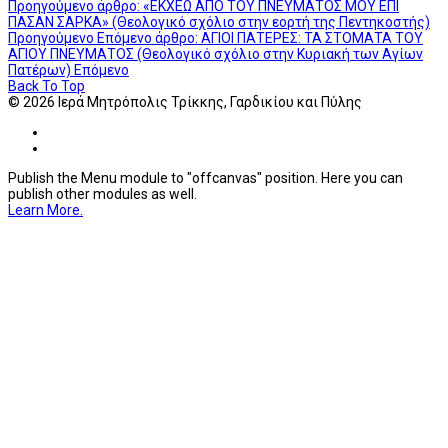
Προηγούμενο άρθρο: «ΕΚΧΕΩ ΑΠΟ ΤΟΥ ΠΝΕΥΜΑΤΟΣ ΜΟΥ ΕΠΙ
ΠΑΣΑΝ ΣΑΡΚΑ» (Θεολογικό σχόλιο στην εορτή της Πεντηκοστής)
Προηγούμενο
Επόμενο άρθρο: ΑΓΙΟΙ ΠΑΤΕΡΕΣ: ΤΑ ΣΤΟΜΑΤΑ ΤΟΥ
ΑΓΙΟΥ ΠΝΕΥΜΑΤΟΣ (Θεολογικό σχόλιο στην Κυριακή των Αγίων
Πατέρων)
Επόμενο
Back To Top
© 2026 Ιερά Μητρόπολις Τρίκκης, Γαρδικίου και Πύλης
Publish the Menu module to "offcanvas" position. Here you can
publish other modules as well.
Learn More.