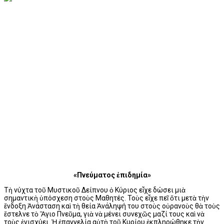
«Πνεύματος ἐπιδημία»
Τὴ νύχτα τοῦ Μυστικοῦ Δείπνου ὁ Κύριος εἶχε δώσει μιὰ
σημαντικὴ ὑπόσχεση στοὺς Μαθητές. Τοὺς εἶχε πεῖ ὅτι μετὰ τὴν
ἔνδοξη Ἀνάσταση καὶ τὴ θεία Ἀνάληψή του στοὺς οὐρανοὺς θὰ τοὺς
ἔστελνε τὸ Ἅγιο Πνεῦμα, γιὰ νὰ μένει συνεχῶς μαζί τους καὶ νὰ
τοὺς ἐνισχύει. Ἡ ἐπαγγελία αὐτὴ τοῦ Κυρίου ἐκπληρώθηκε τὴν