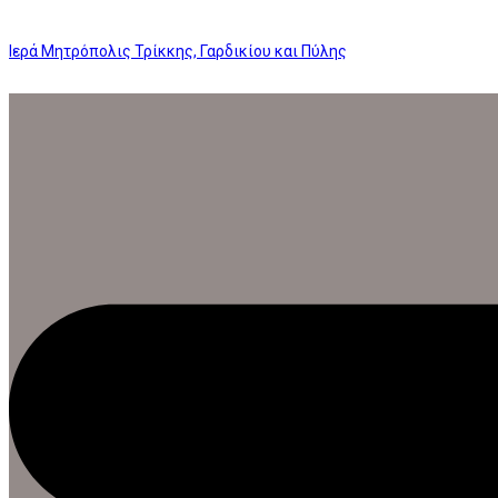
Ιερά Μητρόπολις Τρίκκης, Γαρδικίου και Πύλης