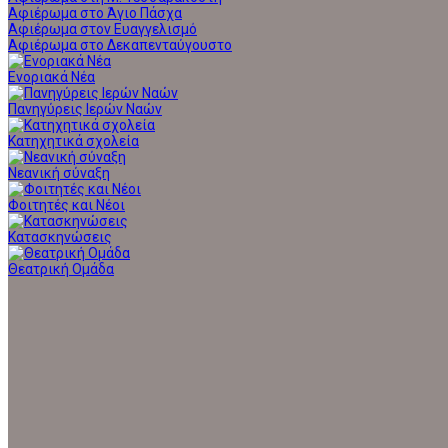
Αφιέρωμα στο Άγιο Πάσχα
Αφιέρωμα στον Ευαγγελισμό
Αφιέρωμα στο Δεκαπενταύγουστο
Ενοριακά Νέα
Πανηγύρεις Ιερών Ναών
Κατηχητικά σχολεία
Νεανική σύναξη
Φοιτητές και Νέοι
Κατασκηνώσεις
Θεατρική Ομάδα