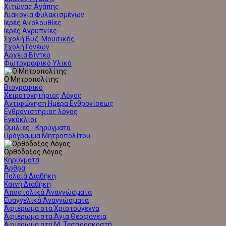
Χιτώνας Αγάπης
Διακονία Φυλακισμένων
Ιερές Ακολουθίες
Ιερές Αγρυπνίες
Σχολή Βυζ. Μουσικής
Σχολή Γονέων
Αρχεία Βίντεο
Φωτογραφικό Υλικό
Ο Μητροπολίτης
Βιογραφικό
Χειροτονητήριος Λόγος
Αντιφώνηση Ημέρα Ενθρονίσεως
Ενθρονιστήριος λόγος
Εγκύκλιοι
Ομιλίες - Κηρύγματα
Πρόγραμμα Μητροπολίτου
Ορθόδοξος Λόγος
Κηρύγματα
Άρθρα
Παλαιά Διαθήκη
Καινή Διαθήκη
Αποστολικά Αναγνώσματα
Ευαγγελικά Αναγνώσματα
Αφιέρωμα στα Χριστούγεννα
Αφιέρωμα στα Άγια Θεοφάνεια
Αφιέρωμα στη Μ. Τεσσαρακοστή