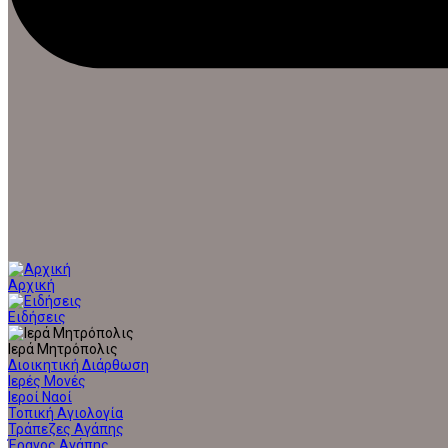
Αρχική
Ειδήσεις
Ιερά Μητρόπολις
Διοικητική Διάρθωση
Ιερές Μονές
Ιεροί Ναοί
Τοπική Αγιολογία
Τράπεζες Αγάπης
Έρανος Αγάπης