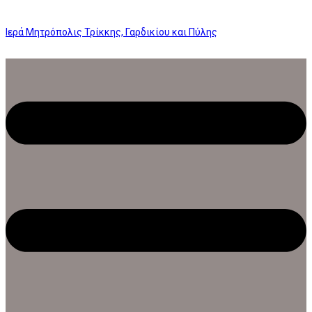
Ιερά Μητρόπολις Τρίκκης, Γαρδικίου και Πύλης