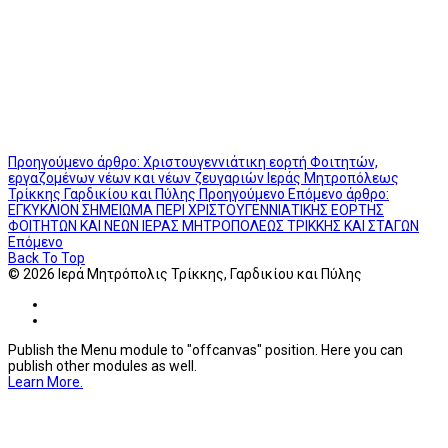
Προηγούμενο άρθρο: Χριστουγεννιάτικη εορτή Φοιτητών,
εργαζομένων νέων και νέων ζευγαριών Ιεράς Μητροπόλεως
Τρίκκης Γαρδικίου και Πύλης
Προηγούμενο
Επόμενο άρθρο:
ΕΓΚΥΚΛΙΟΝ ΣΗΜΕΙΩΜΑ ΠΕΡΙ ΧΡΙΣΤΟΥΓΕΝΝΙΑΤΙΚΗΣ ΕΟΡΤΗΣ
ΦΟΙΤΗΤΩΝ ΚΑΙ ΝΕΩΝ ΙΕΡΑΣ ΜΗΤΡΟΠΟΛΕΩΣ ΤΡΙΚΚΗΣ ΚΑΙ ΣΤΑΓΩΝ
Επόμενο
Back To Top
© 2026 Ιερά Μητρόπολις Τρίκκης, Γαρδικίου και Πύλης
Publish the Menu module to "offcanvas" position. Here you can
publish other modules as well.
Learn More.