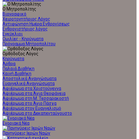
Ο Μητροπολίτης
Βιογραφικό
Χειροτονητήριος Λόγος
Αντιφώνηση Ημέρα Ενθρονίσεως
Ενθρονιστήριος λόγος
Εγκύκλιοι
Ομιλίες - Κηρύγματα
Πρόγραμμα Μητροπολίτου
Ορθόδοξος Λόγος
Κηρύγματα
Άρθρα
Παλαιά Διαθήκη
Καινή Διαθήκη
Αποστολικά Αναγνώσματα
Ευαγγελικά Αναγνώσματα
Αφιέρωμα στα Χριστούγεννα
Αφιέρωμα στα Άγια Θεοφάνεια
Αφιέρωμα στη Μ. Τεσσαρακοστή
Αφιέρωμα στο Άγιο Πάσχα
Αφιέρωμα στον Ευαγγελισμό
Αφιέρωμα στο Δεκαπενταύγουστο
Ενοριακά Νέα
Πανηγύρεις Ιερών Ναών