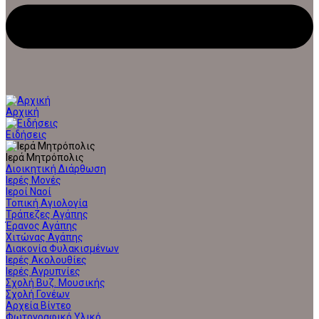
Αρχική
Ειδήσεις
Ιερά Μητρόπολις
Διοικητική Διάρθωση
Ιερές Μονές
Ιεροί Ναοί
Τοπική Αγιολογία
Τράπεζες Αγάπης
Έρανος Αγάπης
Χιτώνας Αγάπης
Διακονία Φυλακισμένων
Ιερές Ακολουθίες
Ιερές Αγρυπνίες
Σχολή Βυζ. Μουσικής
Σχολή Γονέων
Αρχεία Βίντεο
Φωτογραφικό Υλικό