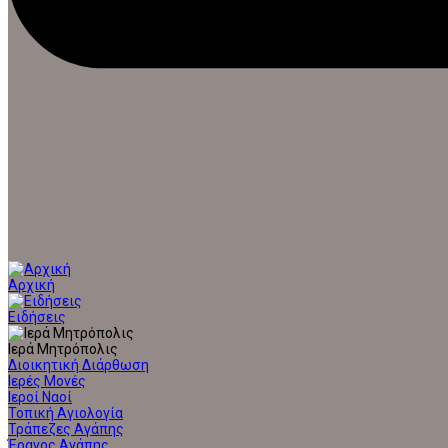
Αρχική
Ειδήσεις
Ιερά Μητρόπολις
Διοικητική Διάρθωση
Ιερές Μονές
Ιεροί Ναοί
Τοπική Αγιολογία
Τράπεζες Αγάπης
Έρανος Αγάπης