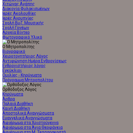
Χιτώνας Αγάπης
Διακονία Φυλακισμένων
Ιερές Ακολουθίες
Ιερές Αγρυπνίες
Σχολή Βυζ. Μουσικής
Σχολή Γονέων
Αρχεία Βίντεο
Φωτογραφικό Υλικό
Ο Μητροπολίτης
Βιογραφικό
Χειροτονητήριος Λόγος
Αντιφώνηση Ημέρα Ενθρονίσεως
Ενθρονιστήριος λόγος
Εγκύκλιοι
Ομιλίες - Κηρύγματα
Πρόγραμμα Μητροπολίτου
Ορθόδοξος Λόγος
Κηρύγματα
Άρθρα
Παλαιά Διαθήκη
Καινή Διαθήκη
Αποστολικά Αναγνώσματα
Ευαγγελικά Αναγνώσματα
Αφιέρωμα στα Χριστούγεννα
Αφιέρωμα στα Άγια Θεοφάνεια
Αφιέρωμα στη Μ. Τεσσαρακοστή