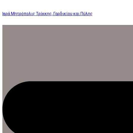
Ιερά Μητρόπολις Τρίκκης, Γαρδικίου και Πύλης