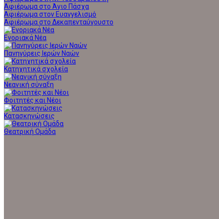
Αφιέρωμα στο Άγιο Πάσχα
Αφιέρωμα στον Ευαγγελισμό
Αφιέρωμα στο Δεκαπενταύγουστο
Ενοριακά Νέα
Πανηγύρεις Ιερών Ναών
Κατηχητικά σχολεία
Νεανική σύναξη
Φοιτητές και Νέοι
Κατασκηνώσεις
Θεατρική Ομάδα