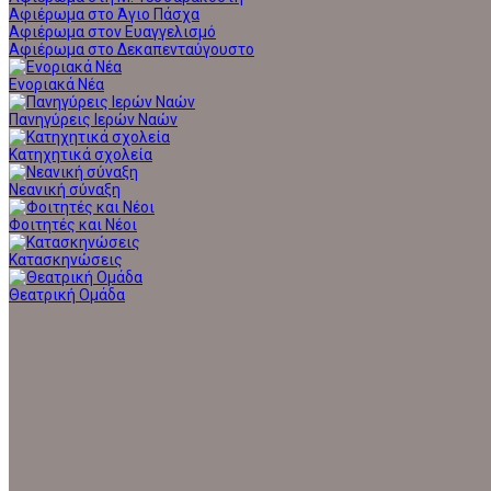
Αφιέρωμα στο Άγιο Πάσχα
Αφιέρωμα στον Ευαγγελισμό
Αφιέρωμα στο Δεκαπενταύγουστο
Ενοριακά Νέα
Πανηγύρεις Ιερών Ναών
Κατηχητικά σχολεία
Νεανική σύναξη
Φοιτητές και Νέοι
Κατασκηνώσεις
Θεατρική Ομάδα