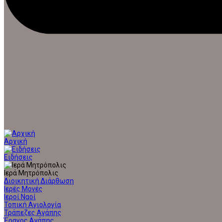
Αρχική
Ειδήσεις
Ιερά Μητρόπολις
Διοικητική Διάρθωση
Ιερές Μονές
Ιεροί Ναοί
Τοπική Αγιολογία
Τράπεζες Αγάπης
Έρανος Αγάπης