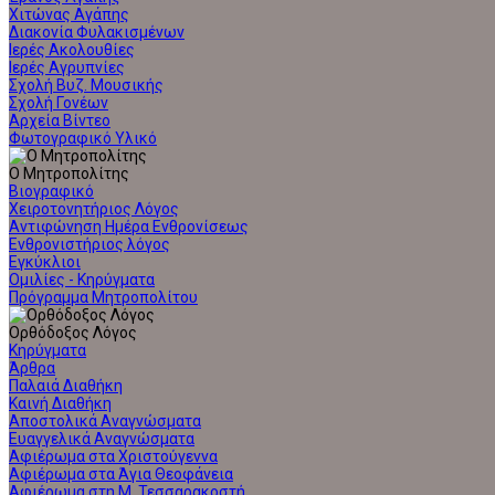
Χιτώνας Αγάπης
Διακονία Φυλακισμένων
Ιερές Ακολουθίες
Ιερές Αγρυπνίες
Σχολή Βυζ. Μουσικής
Σχολή Γονέων
Αρχεία Βίντεο
Φωτογραφικό Υλικό
Ο Μητροπολίτης
Βιογραφικό
Χειροτονητήριος Λόγος
Αντιφώνηση Ημέρα Ενθρονίσεως
Ενθρονιστήριος λόγος
Εγκύκλιοι
Ομιλίες - Κηρύγματα
Πρόγραμμα Μητροπολίτου
Ορθόδοξος Λόγος
Κηρύγματα
Άρθρα
Παλαιά Διαθήκη
Καινή Διαθήκη
Αποστολικά Αναγνώσματα
Ευαγγελικά Αναγνώσματα
Αφιέρωμα στα Χριστούγεννα
Αφιέρωμα στα Άγια Θεοφάνεια
Αφιέρωμα στη Μ. Τεσσαρακοστή