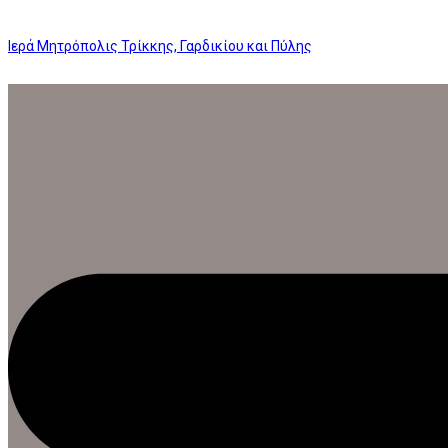
Ιερά Μητρόπολις Τρίκκης, Γαρδικίου και Πύλης