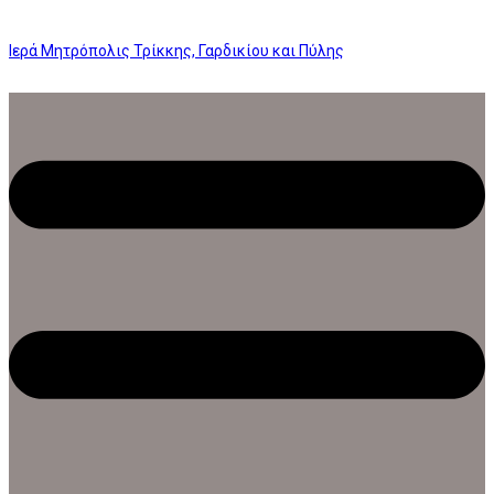
Ιερά Μητρόπολις Τρίκκης, Γαρδικίου και Πύλης