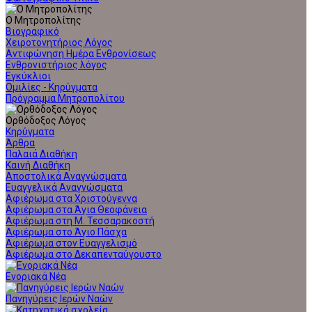
Ο Μητροπολίτης
Βιογραφικό
Χειροτονητήριος Λόγος
Αντιφώνηση Ημέρα Ενθρονίσεως
Ενθρονιστήριος λόγος
Εγκύκλιοι
Ομιλίες - Κηρύγματα
Πρόγραμμα Μητροπολίτου
Ορθόδοξος Λόγος
Κηρύγματα
Άρθρα
Παλαιά Διαθήκη
Καινή Διαθήκη
Αποστολικά Αναγνώσματα
Ευαγγελικά Αναγνώσματα
Αφιέρωμα στα Χριστούγεννα
Αφιέρωμα στα Άγια Θεοφάνεια
Αφιέρωμα στη Μ. Τεσσαρακοστή
Αφιέρωμα στο Άγιο Πάσχα
Αφιέρωμα στον Ευαγγελισμό
Αφιέρωμα στο Δεκαπενταύγουστο
Ενοριακά Νέα
Πανηγύρεις Ιερών Ναών