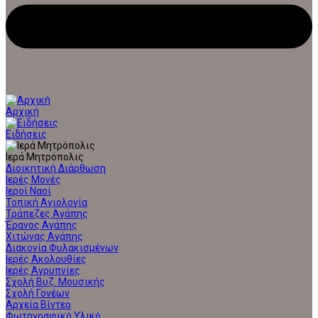
Αρχική
Ειδήσεις
Ιερά Μητρόπολις
Διοικητική Διάρθωση
Ιερές Μονές
Ιεροί Ναοί
Τοπική Αγιολογία
Τράπεζες Αγάπης
Έρανος Αγάπης
Χιτώνας Αγάπης
Διακονία Φυλακισμένων
Ιερές Ακολουθίες
Ιερές Αγρυπνίες
Σχολή Βυζ. Μουσικής
Σχολή Γονέων
Αρχεία Βίντεο
Φωτογραφικό Υλικό