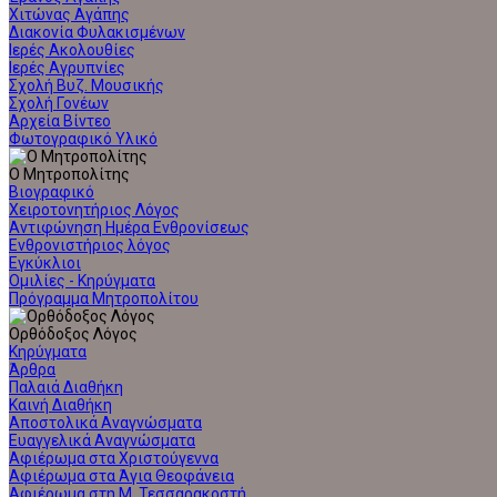
Χιτώνας Αγάπης
Διακονία Φυλακισμένων
Ιερές Ακολουθίες
Ιερές Αγρυπνίες
Σχολή Βυζ. Μουσικής
Σχολή Γονέων
Αρχεία Βίντεο
Φωτογραφικό Υλικό
Ο Μητροπολίτης
Βιογραφικό
Χειροτονητήριος Λόγος
Αντιφώνηση Ημέρα Ενθρονίσεως
Ενθρονιστήριος λόγος
Εγκύκλιοι
Ομιλίες - Κηρύγματα
Πρόγραμμα Μητροπολίτου
Ορθόδοξος Λόγος
Κηρύγματα
Άρθρα
Παλαιά Διαθήκη
Καινή Διαθήκη
Αποστολικά Αναγνώσματα
Ευαγγελικά Αναγνώσματα
Αφιέρωμα στα Χριστούγεννα
Αφιέρωμα στα Άγια Θεοφάνεια
Αφιέρωμα στη Μ. Τεσσαρακοστή