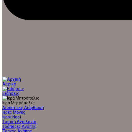
Αρχική
Ειδήσεις
Ιερά Μητρόπολις
Διοικητική Διάρθωση
Ιερές Μονές
Ιεροί Ναοί
Τοπική Αγιολογία
Τράπεζες Αγάπης
Έρανος Αγάπης