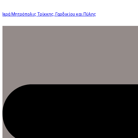
Ιερά Μητρόπολις Τρίκκης, Γαρδικίου και Πύλης