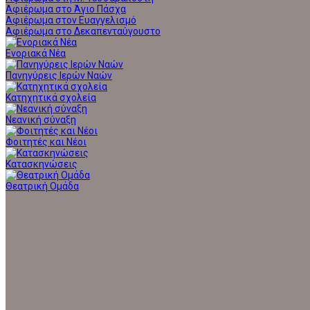
Αφιέρωμα στο Άγιο Πάσχα
Αφιέρωμα στον Ευαγγελισμό
Αφιέρωμα στο Δεκαπενταύγουστο
Ενοριακά Νέα
Πανηγύρεις Ιερών Ναών
Κατηχητικά σχολεία
Νεανική σύναξη
Φοιτητές και Νέοι
Κατασκηνώσεις
Θεατρική Ομάδα