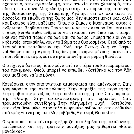
αχαριστία, στην εγκατάλειψη, στην αγωνία, στον χλευασμό, στην
αδικία, στον πόνο. Μας έδειξε με αυτήν την πορεία της ταπεινής,
της θυσιαστικής, της Σταυρικής Αγάπης, ότι σε όλα αυτά τα
δύσκολα, τα επώδυνα της ζωής μας, δεν είμαστε μόνοι μας, αλλά
και Εκείνος είναι μαζί μας. Όπως ο Σίμων ο Κυρηναίος, αυτός ο
άνθρωπος, βοήθησε τον Θεό να σηκώσει τον σταυρό Του, έτσι και
ο Θεός βοηθά κάθε άνθρωπο να σηκώσει τον δικό του σταυρό.
Εκείνος πάντα παρών σε όλα και σε όλους. Σήμερα που οι Άγιοι
κηδευτές, αποκαθηλώνουν το Σώμα του θυσιασμένου Θεού από το
Σταυρό και τοποθετούν την Ζωή, την Όντως Ζωή εν Τάφω,
νιώθουμε πως η Αγάπη Του, δεν μας αφήνει μόνους, ούτε στον
οποιονδήποτε τάφο, ούτε στην οποιανδήποτε μορφή θανάτου.
Ο στίχος, ο δυνατός, ίσως μόνο από το στόμα του Εσταυρωμένου ,
του πονεμένου, Θεού, μπορεί να ειπωθεί «Κατέβηκα ως τον Άδη
σου, μαζί σου να ‘μια μόνο».
Κατεβαίνει, στην αποπνιχτική ατμόσφαιρα της απόγνωσης. Στην
τρομοκρατία της ανασφάλειας. Στην απραξία της παραίτησης.
Στην φοβία της μοναξιάς. Στην απελπισία της ήττας. Στον μαρασμό
της θλίψης. Στην αυτοκαταστροφή της αμαρτίας. Στην
τραυματισμένη συνείδηση. Στην πληγωμένη ψυχή. Κατεβαίνει
στον εξουθενωμένο, στον ταλαιπωρημένο άνθρωπο, στον κάθε ένα
από εμάς για να μας πει «Μη φοβήσθε, Εγώ ειμί, Θαρσείτε».
Ο εγωισμός , που πάντα μας εξορίζει στα λημέρια της αλαζονικής
αυτάρκειας και της τραγικής μοναξιάς μας ψιθυρίζει «Είσαι
μοναδικός».