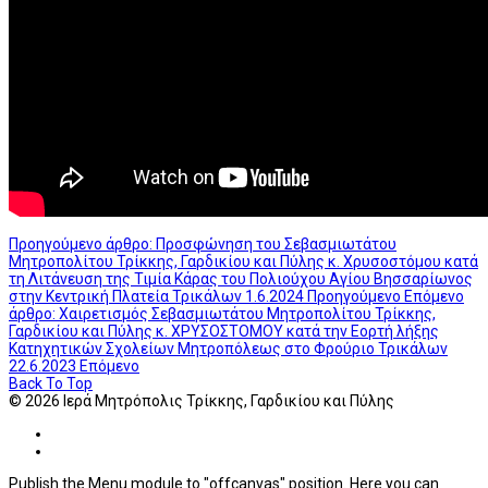
Προηγούμενο άρθρο: Προσφώνηση του Σεβασμιωτάτου
Μητροπολίτου Τρίκκης, Γαρδικίου και Πύλης κ. Χρυσοστόμου κατά
τη Λιτάνευση της Τιμία Κάρας του Πολιούχου Αγίου Βησσαρίωνος
στην Κεντρική Πλατεία Τρικάλων 1.6.2024
Προηγούμενο
Επόμενο
άρθρο: Χαιρετισμός Σεβασμιωτάτου Μητροπολίτου Τρίκκης,
Γαρδικίου και Πύλης κ. ΧΡΥΣΟΣΤΟΜΟΥ κατά την Εορτή λήξης
Κατηχητικών Σχολείων Μητροπόλεως στο Φρούριο Τρικάλων
22.6.2023
Επόμενο
Back To Top
© 2026 Ιερά Μητρόπολις Τρίκκης, Γαρδικίου και Πύλης
Publish the Menu module to "offcanvas" position. Here you can