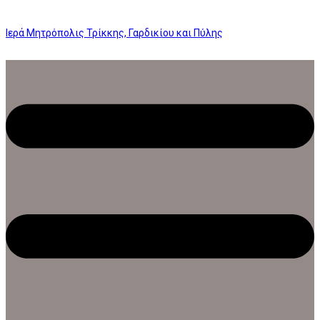
Ιερά Μητρόπολις Τρίκκης, Γαρδικίου και Πύλης