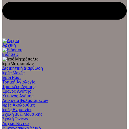
Αρχική
Ειδήσεις
Ιερά Μητρόπολις
Διοικητική Διάρθωση
Ιερές Μονές
Ιεροί Ναοί
Τοπική Αγιολογία
Τράπεζες Αγάπης
Έρανος Αγάπης
Χιτώνας Αγάπης
Διακονία Φυλακισμένων
Ιερές Ακολουθίες
Ιερές Αγρυπνίες
Σχολή Βυζ. Μουσικής
Σχολή Γονέων
Αρχεία Βίντεο
Φωτογραφικό Υλικό