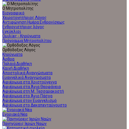
Ο Μητροπολίτης
Βιογραφικό
Χειροτονητήριος Λόγος
Αντιφώνηση Ημέρα Ενθρονίσεως
Ενθρονιστήριος λόγος
Εγκύκλιοι
Ομιλίες - Κηρύγματα
Πρόγραμμα Μητροπολίτου
Ορθόδοξος Λόγος
Κηρύγματα
Άρθρα
Παλαιά Διαθήκη
Καινή Διαθήκη
Αποστολικά Αναγνώσματα
Ευαγγελικά Αναγνώσματα
Αφιέρωμα στα Χριστούγεννα
Αφιέρωμα στα Άγια Θεοφάνεια
Αφιέρωμα στη Μ. Τεσσαρακοστή
Αφιέρωμα στο Άγιο Πάσχα
Αφιέρωμα στον Ευαγγελισμό
Αφιέρωμα στο Δεκαπενταύγουστο
Ενοριακά Νέα
Πανηγύρεις Ιερών Ναών