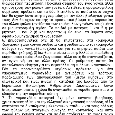
διαφορετική περίπτωση. Προκαλεί στέρηση του ενός γονέα, αλλά
όχι σύγχυση των ρόλων των γονέων. Αντίθετα, η ομοφυλοφιλική
συμβίωση προξενεί και τα δύο. Επιπλέον, τα παιδιά αυτά συχνά
δεν θα έχουν δυνατότητα γνωριμίας με τον άλλο βιολογικό γονέα
τους. Δεν θα έχουν επίσης το προσωπικό βίωμα της παρουσίας
του άλλου φύλου (αντίθετου των «ομόφυλων γονέων» τους) μέσα
σε μία ετερόφυλη σχέση. Τα παιδιά με πατέρες 1 και 2 ή με
μητέρες 1 και 2 (ή και παραπάνω) θα είναι τα θύματα ενός
αφύσικου μηχανισμού τεκνοθεσιών.
6. Δημοσιοποιήθηκε ότι: α) θα επιτρέπεται στα «ομόφυλα
ζευγάρια» η από κοινού υιοθεσία και η υιοθεσία από τον «ομόφυλο
σύζυγο» του γονέα (θα ισχύσει και για τα σημερινά παιδιά από
παρένθετη κύηση), β) δεν θα επιτρέπεται στην Ελλάδα η παρένθετη
κύηση υπέρ «ομόφυλου ζευγαριού», αλλά αυτή θα αναγνωρίζεται,
αν έγινε νόμιμα σε άλλο κράτος. Οι ρυθμίσεις αυτές θα
αποτελέσουν κίνητρα για την εκμετάλλευση ευάλωτων γυναικών.
Εάν τα προαναφερθέντα ισχύσουν, πρόκειται για ένα
ναρκοθετημένο νομοσχέδιο με αντιφάσεις και τρόπους
παράκαμψης των απαγορεύσεών του (μέσω κυήσεων στο
εξωτερικό) και είναι πιθανή η καταδίκη της Ελλάδας από το
Ευρωπαϊκό Δικαστήριο Ανθρωπίνων Δικαιωμάτων λόγω
διακρίσεων, οπότε η χώρα θα αναγκασθεί να νομοθετήσει και στο
έδαφός της την παρένθετη κύηση.
7. Το νομοσχέδιο καταργεί όχι μόνο κανόνες βιοηθικής,
χριστιανικές αξίες και την ελληνική οικογενειακή παράδοση, αλλά
ανατρέπει τα δικαιώματα μελλοντικών παιδιών και τους ρόλους
των φύλων ως στοιχείων συνοχής της κοινωνίας –και αυτό
αφορά τον καθένα, έστω και αν δεν αποδέχεται τη χριστιανική