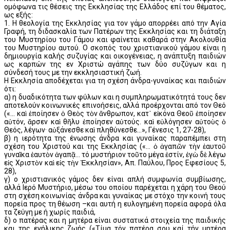
ομόφωνα τις θέσεις της Εκκλησίας της Ελλάδος επί του θέματος,
ως εξής:
1. Η θεολογία της Εκκλησίας για τον γάμο απορρέει από την Αγία
Γραφή, τη διδασκαλία των Πατέρων της Εκκλησίας και τη διάταξη
του Μυστηρίου του Γάμου και φαίνεται καθαρά στην Ακολουθία
του Μυστηρίου αυτού. Ο σκοπός του χριστιανικού γάμου είναι η
δημιουργία καλής συζυγίας και οικογένειας, η ανάπτυξη παιδιών
ως καρπών της εν Χριστώ αγάπης των δύο συζύγων και η
σύνδεσή τους με την εκκλησιαστική ζωή.
Η Εκκλησία αποδέχεται για τη σχέση άνδρα-γυναίκας και παιδιών
ότι:
α) η δυαδικότητα των φύλων και η συμπληρωματικότητά τους δεν
αποτελούν κοινωνικές επινοήσεις, αλλά προέρχονται από τον Θεό
(«... καὶ ἐποίησεν ὁ Θεὸς τὸν ἄνθρωπον, κατ᾿ εἰκόνα Θεοῦ ἐποίησεν
αὐτόν, ἄρσεν καὶ θῆλυ ἐποίησεν αὐτούς. καὶ εὐλόγησεν αὐτοὺς ὁ
Θεός, λέγων· αὐξάνεσθε καὶ πληθύνεσθε...», Γένεσις 1, 27-28),
β) η ιερότητα της ένωσης άνδρα και γυναίκας παραπέμπει στη
σχέση του Χριστού και της Εκκλησίας («... ὁ ἀγαπῶν τὴν ἑαυτοῦ
γυναῖκα ἑαυτὸν ἀγαπᾷ... τό μυστήριον τοῦτο μέγα ἐστίν, ἐγὼ δὲ λέγω
εἰς Χριστὸν καὶ εἰς τὴν Ἐκκλησίαν», Απ. Παύλου, Προς Εφεσίους 5,
28),
γ) ο χριστιανικός γάμος δεν είναι απλή συμφωνία συμβίωσης,
αλλά Ιερό Μυστήριο, μέσω του οποίου παρέχεται η χάρη του Θεού
στη σχέση κοινωνίας άνδρα και γυναίκας με στόχο την κοινή τους
πορεία προς τη θέωση –και αυτή η ευλογημένη πορεία αφορά όλα
τα ζεύγη με ή χωρίς παιδιά,
δ) ο πατέρας και η μητέρα είναι συστατικά στοιχεία της παιδικής
και της ενήλικης ζωής («Τίμα τόν πατέρα σου καί τήν μητέρα