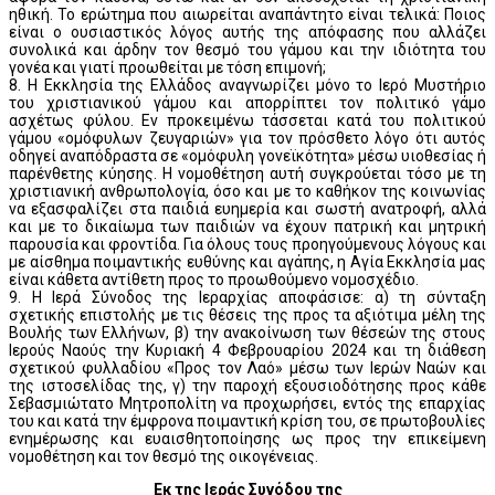
ηθική. Το ερώτημα που αιωρείται αναπάντητο είναι τελικά: Ποιος
είναι ο ουσιαστικός λόγος αυτής της απόφασης που αλλάζει
συνολικά και άρδην τον θεσμό του γάμου και την ιδιότητα του
γονέα και γιατί προωθείται με τόση επιμονή;
8. Η Εκκλησία της Ελλάδος αναγνωρίζει μόνο το Ιερό Μυστήριο
του χριστιανικού γάμου και απορρίπτει τον πολιτικό γάμο
ασχέτως φύλου. Εν προκειμένω τάσσεται κατά του πολιτικού
γάμου «ομόφυλων ζευγαριών» για τον πρόσθετο λόγο ότι αυτός
οδηγεί αναπόδραστα σε «ομόφυλη γονεϊκότητα» μέσω υιοθεσίας ή
παρένθετης κύησης. Η νομοθέτηση αυτή συγκρούεται τόσο με τη
χριστιανική ανθρωπολογία, όσο και με το καθήκον της κοινωνίας
να εξασφαλίζει στα παιδιά ευημερία και σωστή ανατροφή, αλλά
και με το δικαίωμα των παιδιών να έχουν πατρική και μητρική
παρουσία και φροντίδα. Για όλους τους προηγούμενους λόγους και
με αίσθημα ποιμαντικής ευθύνης και αγάπης, η Αγία Εκκλησία μας
είναι κάθετα αντίθετη προς το προωθούμενο νομοσχέδιο.
9. Η Ιερά Σύνοδος της Ιεραρχίας αποφάσισε: α) τη σύνταξη
σχετικής επιστολής με τις θέσεις της προς τα αξιότιμα μέλη της
Βουλής των Ελλήνων, β) την ανακοίνωση των θέσεών της στους
Ιερούς Ναούς την Κυριακή 4 Φεβρουαρίου 2024 και τη διάθεση
σχετικού φυλλαδίου «Προς τον Λαό» μέσω των Ιερών Ναών και
της ιστοσελίδας της, γ) την παροχή εξουσιοδότησης προς κάθε
Σεβασμιώτατο Μητροπολίτη να προχωρήσει, εντός της επαρχίας
του και κατά την έμφρονα ποιμαντική κρίση του, σε πρωτοβουλίες
ενημέρωσης και ευαισθητοποίησης ως προς την επικείμενη
νομοθέτηση και τον θεσμό της οικογένειας.
Εκ της Ιεράς Συνόδου της