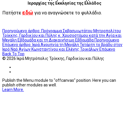
Ιεραρχίας της Εκκλησίας της Ελλάδος
εδώ
Πατήστε
για να αναγνώσετε το φυλλάδιο.
Προηγούμενο άρθρο: Πρόγραμμα Σεβασμιωτάτου Μητροπολίτου
Τρίκκης, Γαρδικίου και Πύλης κ. Χρυσοστόμου κατά την Αγία και
Μεγάλη Εβδομάδα και τη Διακαινήσιμο Εβδομάδα
Προηγούμενο
Επόμενο άρθρο: Ιερά Αγρυπνία τη Μεγάλη Τετάρτη το βράδυ στον
Ιερό Ναό Αγίων Κωνσταντίνου και Ελένης Τρικάλων
Επόμενο
Back To Top
© 2026 Ιερά Μητρόπολις Τρίκκης, Γαρδικίου και Πύλης
Publish the Menu module to "offcanvas" position. Here you can
publish other modules as well.
Learn More.