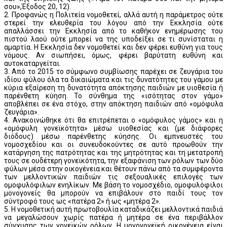
σου»,Έξοδος 20, 12).
2. Προφανώς η Πολιτεία νομοθετεί, αλλά αυτή η παράμετρος ούτε
στερεί την ελευθερία του λόγου από την Εκκλησία ούτε
απαλλάσσει την Εκκλησία από το καθήκον ενημέρωσης του
πιστού λαού ούτε μπορεί να της υποδείξει σε τι συνίσταται η
αμαρτία. Η Εκκλησία δεν νομοθετεί και δεν φέρει ευθύνη για τους
νόμους. Αν σιωπήσει, όμως, φέρει βαρύτατη ευθύνη και
αυτοκαταργείται.
3. Από το 2015 το σύμφωνο συμβίωσης παρέχει σε ζευγάρια του
ιδίου φύλου όλα τα δικαιώματα και τις δυνατότητες του γάμου με
κύρια εξαίρεση τη δυνατότητα απόκτησης παιδιών με υιοθεσία ή
παρένθετη κύηση. Το σύνθημα της «ισότητας στον γάμο»
αποβλέπει σε ένα στόχο, στην απόκτηση παιδιών από «ομόφυλα
ζευγάρια».
4. Ανακοινώθηκε ότι θα επιτρέπεται ο «ομόφυλος γάμος» και η
«ομόφυλη γονεϊκότητα» μέσω υιοθεσίας και (με διάφορες
διόδους) μέσω παρένθετης κύησης. Οι εμπνευστές του
νομοσχεδίου και οι συνευδοκούντες σε αυτό προωθούν την
κατάργηση της πατρότητας και της μητρότητας και τη μετατροπή
τους σε ουδέτερη γονεϊκότητα, την εξαφάνιση των ρόλων των δύο
φύλων μέσα στην οικογένεια και θέτουν πάνω από τα συμφέροντα
των μελλοντικών παιδιών τις σεξουαλικές επιλογές των
ομοφυλόφιλων ενηλίκων. Με βάση το νομοσχέδιο, ομοφυλόφιλοι
μονογονείς θα μπορούν να επιβάλουν στο παιδί τους τον
σύντροφό τους ως «πατέρα 2» ή ως «μητέρα 2».
5. Η νομοθετική αυτή πρωτοβουλία καταδικάζει μελλοντικά παιδιά
να μεγαλώσουν χωρίς πατέρα ή μητέρα σε ένα περιβάλλον
σύγχυσης των γονεϊκών ρόλων. Η μονογονεϊκή οικογένεια είναι