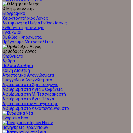
Ο Μητροπολίτης
Βιογραφικό
Χειροτονητήριος Λόγος
Αντιφώνηση Ημέρα Ενθρονίσεως
Ενθρονιστήριος λόγος
Εγκύκλιοι
Ομιλίες - Κηρύγματα
Πρόγραμμα Μητροπολίτου
Ορθόδοξος Λόγος
Κηρύγματα
Άρθρα
Παλαιά Διαθήκη
Καινή Διαθήκη
Αποστολικά Αναγνώσματα
Ευαγγελικά Αναγνώσματα
Αφιέρωμα στα Χριστούγεννα
Αφιέρωμα στα Άγια Θεοφάνεια
Αφιέρωμα στη Μ. Τεσσαρακοστή
Αφιέρωμα στο Άγιο Πάσχα
Αφιέρωμα στον Ευαγγελισμό
Αφιέρωμα στο Δεκαπενταύγουστο
Ενοριακά Νέα
Πανηγύρεις Ιερών Ναών