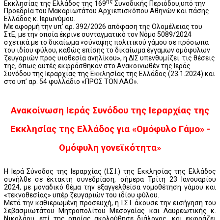
ης
Εκκλησίας της Ελλάδος της 169
Συνοδικής Περιόδου,υπό την
Προεδρία του Μακαριωτάτου Αρχιεπισκόπου Αθηνών και πάσης
Ελλάδος κ. Ιερωνύμου.
Με αφορμή την υπ’ αρ. 392/2026 απόφαση της Ολομέλειας του
ΣτΕ, με την οποία έκρινε συνταγματικό τον Νόμο 5089/2024
σχετικά με το δικαίωμα «σύναψης πολιτικού γάμου σε πρόσωπα
του ιδίου φύλου, καθώς επίσης το δικαίωμα έγγαμων ομόφυλων
ζευγαριών προς υιοθεσία ανηλίκου», η ΔΙΣ υπενθυμίζει τις θέσεις
της, όπως αυτές εκφράσθηκαν στο Ανακοινωθέν της Ιεράς
Συνόδου της Ιεραρχίας της Εκκλησίας της Ελλάδος (23.1.2024) και
στο υπ’ αρ. 54 φυλλάδιο «ΠΡΟΣ ΤΟΝ ΛΑΟ».
Ανακοίνωση Ιεράς Συνόδου της Ιεραρχίας της
Εκκλησίας της Ελλάδος για «Ομόφυλο Γάμο» -
Ομόφυλη γονεϊκότητα»
Η Ιερά Σύνοδος της Ιεραρχίας (Ι.Σ.Ι.) της Εκκλησίας της Ελλάδος
συνήλθε σε έκτακτη συνεδρίαση, σήμερα Τρίτη 23 Ιανουαρίου
2024, με μοναδικό θέμα την εξαγγελθείσα νομοθέτηση γάμου και
«τεκνοθεσίας» υπέρ ζευγαριών του ιδίου φύλου.
Μετά την καθιερωμένη προσευχή, η Ι.Σ.Ι. άκουσε την εισήγηση του
Σεβασμιωτάτου Μητροπολίτου Μεσογαίας και Λαυρεωτικής κ.
Νικολάου, επί της οποίας ακολούθησε διάλογος, και εκφράζει