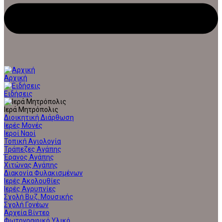
Αρχική
Ειδήσεις
Ιερά Μητρόπολις
Διοικητική Διάρθωση
Ιερές Μονές
Ιεροί Ναοί
Τοπική Αγιολογία
Τράπεζες Αγάπης
Έρανος Αγάπης
Χιτώνας Αγάπης
Διακονία Φυλακισμένων
Ιερές Ακολουθίες
Ιερές Αγρυπνίες
Σχολή Βυζ. Μουσικής
Σχολή Γονέων
Αρχεία Βίντεο
Φωτογραφικό Υλικό