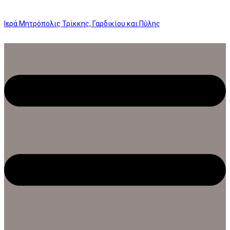
Ιερά Μητρόπολις Τρίκκης, Γαρδικίου και Πύλης