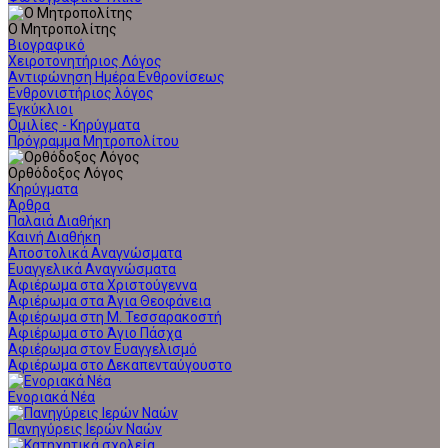
Ο Μητροπολίτης
Βιογραφικό
Χειροτονητήριος Λόγος
Αντιφώνηση Ημέρα Ενθρονίσεως
Ενθρονιστήριος λόγος
Εγκύκλιοι
Ομιλίες - Κηρύγματα
Πρόγραμμα Μητροπολίτου
Ορθόδοξος Λόγος
Κηρύγματα
Άρθρα
Παλαιά Διαθήκη
Καινή Διαθήκη
Αποστολικά Αναγνώσματα
Ευαγγελικά Αναγνώσματα
Αφιέρωμα στα Χριστούγεννα
Αφιέρωμα στα Άγια Θεοφάνεια
Αφιέρωμα στη Μ. Τεσσαρακοστή
Αφιέρωμα στο Άγιο Πάσχα
Αφιέρωμα στον Ευαγγελισμό
Αφιέρωμα στο Δεκαπενταύγουστο
Ενοριακά Νέα
Πανηγύρεις Ιερών Ναών