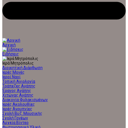
Αρχική
Ειδήσεις
Ιερά Μητρόπολις
Διοικητική Διάρθωση
Ιερές Μονές
Ιεροί Ναοί
Τοπική Αγιολογία
Τράπεζες Αγάπης
Έρανος Αγάπης
Χιτώνας Αγάπης
Διακονία Φυλακισμένων
Ιερές Ακολουθίες
Ιερές Αγρυπνίες
Σχολή Βυζ. Μουσικής
Σχολή Γονέων
Αρχεία Βίντεο
Φωτογραφικό Υλικό