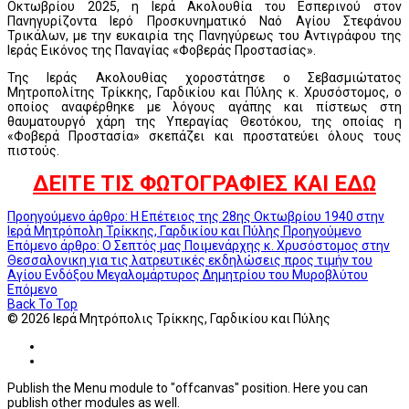
Οκτωβρίου 2025, η Ιερά Ακολουθία του Εσπερινού στον
Πανηγυρίζοντα Ιερό Προσκυνηματικό Ναό Αγίου Στεφάνου
Τρικάλων, με την ευκαιρία της Πανηγύρεως του Αντιγράφου της
Ιεράς Εικόνος της Παναγίας «Φοβεράς Προστασίας».
Της Ιεράς Ακολουθίας χοροστάτησε ο Σεβασμιώτατος
Μητροπολίτης Τρίκκης, Γαρδικίου και Πύλης κ. Χρυσόστομος, ο
οποίος αναφέρθηκε με λόγους αγάπης και πίστεως στη
θαυματουργό χάρη της Υπεραγίας Θεοτόκου, της οποίας η
«Φοβερά Προστασία» σκεπάζει και προστατεύει όλους τους
πιστούς.
ΔΕΙΤΕ ΤΙΣ ΦΩΤΟΓΡΑΦΙΕΣ ΚΑΙ ΕΔΩ
Προηγούμενο άρθρο: Η Επέτειος της 28ης Οκτωβρίου 1940 στην
Ιερά Μητρόπολη Τρίκκης, Γαρδικίου και Πύλης
Προηγούμενο
Επόμενο άρθρο: Ο Σεπτός μας Ποιμενάρχης κ. Χρυσόστομος στην
Θεσσαλονικη για τις λατρευτικές εκδηλώσεις προς τιμήν του
Αγίου Ενδόξου Μεγαλομάρτυρος Δημητρίου του Μυροβλύτου
Επόμενο
Back To Top
© 2026 Ιερά Μητρόπολις Τρίκκης, Γαρδικίου και Πύλης
Publish the Menu module to "offcanvas" position. Here you can
publish other modules as well.