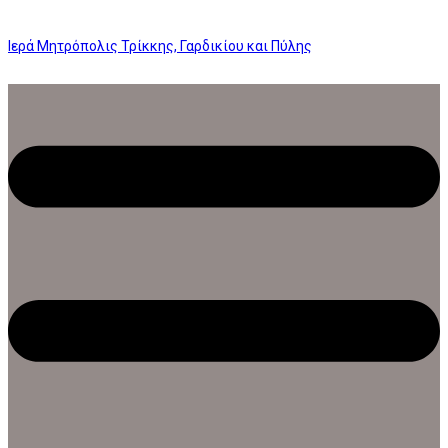
Ιερά Μητρόπολις Τρίκκης, Γαρδικίου και Πύλης