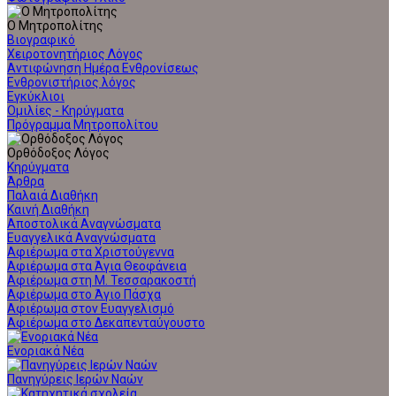
Ο Μητροπολίτης
Βιογραφικό
Χειροτονητήριος Λόγος
Αντιφώνηση Ημέρα Ενθρονίσεως
Ενθρονιστήριος λόγος
Εγκύκλιοι
Ομιλίες - Κηρύγματα
Πρόγραμμα Μητροπολίτου
Ορθόδοξος Λόγος
Κηρύγματα
Άρθρα
Παλαιά Διαθήκη
Καινή Διαθήκη
Αποστολικά Αναγνώσματα
Ευαγγελικά Αναγνώσματα
Αφιέρωμα στα Χριστούγεννα
Αφιέρωμα στα Άγια Θεοφάνεια
Αφιέρωμα στη Μ. Τεσσαρακοστή
Αφιέρωμα στο Άγιο Πάσχα
Αφιέρωμα στον Ευαγγελισμό
Αφιέρωμα στο Δεκαπενταύγουστο
Ενοριακά Νέα
Πανηγύρεις Ιερών Ναών