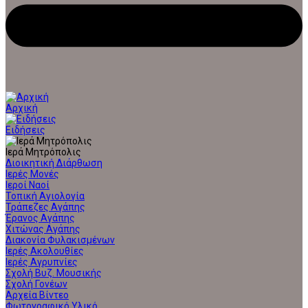
Αρχική
Ειδήσεις
Ιερά Μητρόπολις
Διοικητική Διάρθωση
Ιερές Μονές
Ιεροί Ναοί
Τοπική Αγιολογία
Τράπεζες Αγάπης
Έρανος Αγάπης
Χιτώνας Αγάπης
Διακονία Φυλακισμένων
Ιερές Ακολουθίες
Ιερές Αγρυπνίες
Σχολή Βυζ. Μουσικής
Σχολή Γονέων
Αρχεία Βίντεο
Φωτογραφικό Υλικό