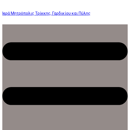
Ιερά Μητρόπολις Τρίκκης, Γαρδικίου και Πύλης