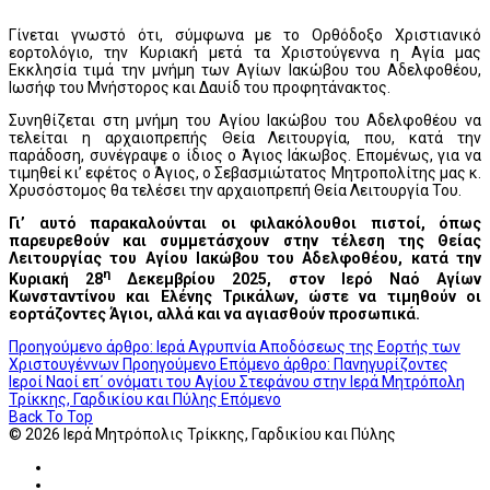
Γίνεται γνωστό ότι, σύμφωνα με το Ορθόδοξο Χριστιανικό
εορτολόγιο, την Κυριακή μετά τα Χριστούγεννα η Αγία μας
Εκκλησία τιμά την μνήμη των Αγίων Ιακώβου του Αδελφοθέου,
Ιωσήφ του Μνήστορος και Δαυίδ του προφητάνακτος.
Συνηθίζεται στη μνήμη του Αγίου Ιακώβου του Αδελφοθέου να
τελείται η αρχαιοπρεπής Θεία Λειτουργία, που, κατά την
παράδοση, συνέγραψε ο ίδιος ο Άγιος Ιάκωβος. Επομένως, για να
τιμηθεί κι’ εφέτος ο Άγιος, ο Σεβασμιώτατος Μητροπολίτης μας κ.
Χρυσόστομος θα τελέσει την αρχαιοπρεπή Θεία Λειτουργία Του.
Γι’ αυτό παρακαλούνται οι φιλακόλουθοι πιστοί, όπως
παρευρεθούν και συμμετάσχουν στην τέλεση της Θείας
Λειτουργίας του Αγίου Ιακώβου του Αδελφοθέου, κατά την
η
Κυριακή 28
Δεκεμβρίου 2025, στον Ιερό Ναό Αγίων
Κωνσταντίνου και Ελένης Τρικάλων, ώστε να τιμηθούν οι
εορτάζοντες Άγιοι, αλλά και να αγιασθούν προσωπικά.
Προηγούμενο άρθρο: Ιερά Αγρυπνία Αποδόσεως της Εορτής των
Χριστουγέννων
Προηγούμενο
Επόμενο άρθρο: Πανηγυρίζοντες
Ιεροί Ναοί επ΄ ονόματι του Αγίου Στεφάνου στην Ιερά Μητρόπολη
Τρίκκης, Γαρδικίου και Πύλης
Επόμενο
Back To Top
© 2026 Ιερά Μητρόπολις Τρίκκης, Γαρδικίου και Πύλης