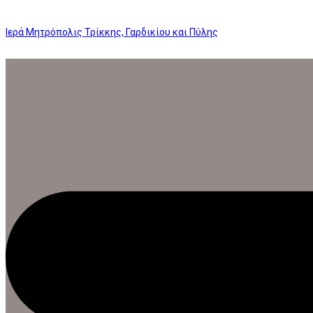
Ιερά Μητρόπολις Τρίκκης, Γαρδικίου και Πύλης