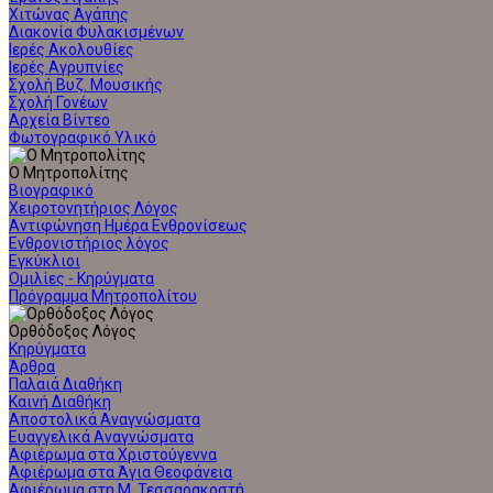
Χιτώνας Αγάπης
Διακονία Φυλακισμένων
Ιερές Ακολουθίες
Ιερές Αγρυπνίες
Σχολή Βυζ. Μουσικής
Σχολή Γονέων
Αρχεία Βίντεο
Φωτογραφικό Υλικό
Ο Μητροπολίτης
Βιογραφικό
Χειροτονητήριος Λόγος
Αντιφώνηση Ημέρα Ενθρονίσεως
Ενθρονιστήριος λόγος
Εγκύκλιοι
Ομιλίες - Κηρύγματα
Πρόγραμμα Μητροπολίτου
Ορθόδοξος Λόγος
Κηρύγματα
Άρθρα
Παλαιά Διαθήκη
Καινή Διαθήκη
Αποστολικά Αναγνώσματα
Ευαγγελικά Αναγνώσματα
Αφιέρωμα στα Χριστούγεννα
Αφιέρωμα στα Άγια Θεοφάνεια
Αφιέρωμα στη Μ. Τεσσαρακοστή