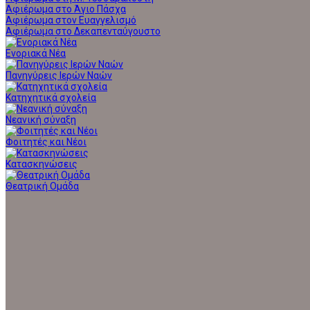
Αφιέρωμα στο Άγιο Πάσχα
Αφιέρωμα στον Ευαγγελισμό
Αφιέρωμα στο Δεκαπενταύγουστο
Ενοριακά Νέα
Πανηγύρεις Ιερών Ναών
Κατηχητικά σχολεία
Νεανική σύναξη
Φοιτητές και Νέοι
Κατασκηνώσεις
Θεατρική Ομάδα