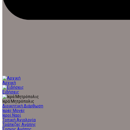
Αρχική
Ειδήσεις
Ιερά Μητρόπολις
Διοικητική Διάρθωση
Ιερές Μονές
Ιεροί Ναοί
Τοπική Αγιολογία
Τράπεζες Αγάπης
Έρανος Αγάπης