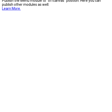
Publish the Menu module to "offcanvas" position. Here you can
publish other modules as well.
Learn More.