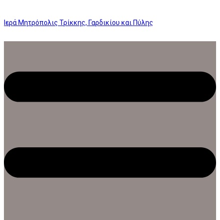
Ιερά Μητρόπολις Τρίκκης, Γαρδικίου και Πύλης