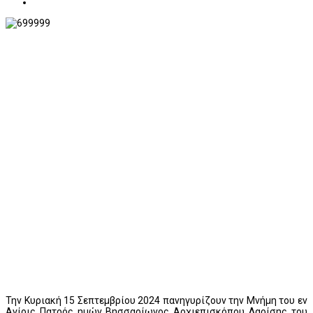
Την Κυριακή 15 Σεπτεμβρίου 2024 πανηγυρίζουν την Μνήμη του εν
Αγίοις Πατρός ημών Βησσαρίωνος Αρχιεπισκόπου Λαρίσης του