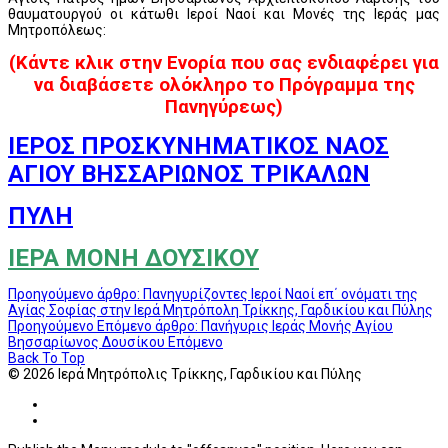
θαυματουργού οι κάτωθι Ιεροί Ναοί και Μονές της Ιεράς μας
Μητροπόλεως:
(Κάντε κλικ στην Ενορία που σας ενδιαφέρει για
να διαβάσετε ολόκληρο το Πρόγραμμα της
Πανηγύρεως)
ΙΕΡΟΣ ΠΡΟΣΚΥΝΗΜΑΤΙΚΟΣ ΝΑΟΣ
ΑΓΙΟΥ ΒΗΣΣΑΡΙΩΝΟΣ ΤΡΙΚΑΛΩΝ
ΠΥΛΗ
ΙΕΡΑ ΜΟΝΗ ΔΟΥΣΙΚΟΥ
Προηγούμενο άρθρο: Πανηγυρίζοντες Ιεροί Ναοί επ΄ ονόματι της
Αγίας Σοφίας στην Ιερά Μητρόπολη Τρίκκης, Γαρδικίου και Πύλης
Προηγούμενο
Επόμενο άρθρο: Πανήγυρις Ιεράς Μονής Αγίου
Βησσαρίωνος Δουσίκου
Επόμενο
Back To Top
© 2026 Ιερά Μητρόπολις Τρίκκης, Γαρδικίου και Πύλης