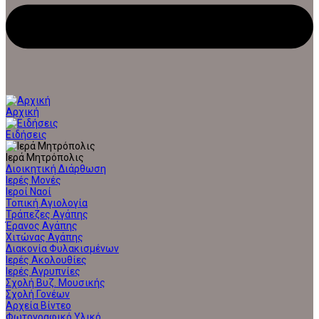
Αρχική
Ειδήσεις
Ιερά Μητρόπολις
Διοικητική Διάρθωση
Ιερές Μονές
Ιεροί Ναοί
Τοπική Αγιολογία
Τράπεζες Αγάπης
Έρανος Αγάπης
Χιτώνας Αγάπης
Διακονία Φυλακισμένων
Ιερές Ακολουθίες
Ιερές Αγρυπνίες
Σχολή Βυζ. Μουσικής
Σχολή Γονέων
Αρχεία Βίντεο
Φωτογραφικό Υλικό