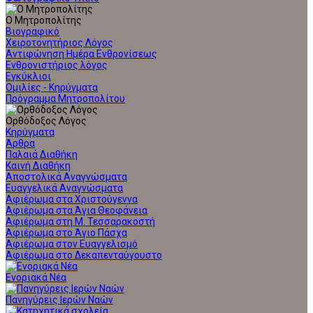
Ο Μητροπολίτης
Βιογραφικό
Χειροτονητήριος Λόγος
Αντιφώνηση Ημέρα Ενθρονίσεως
Ενθρονιστήριος λόγος
Εγκύκλιοι
Ομιλίες - Κηρύγματα
Πρόγραμμα Μητροπολίτου
Ορθόδοξος Λόγος
Κηρύγματα
Άρθρα
Παλαιά Διαθήκη
Καινή Διαθήκη
Αποστολικά Αναγνώσματα
Ευαγγελικά Αναγνώσματα
Αφιέρωμα στα Χριστούγεννα
Αφιέρωμα στα Άγια Θεοφάνεια
Αφιέρωμα στη Μ. Τεσσαρακοστή
Αφιέρωμα στο Άγιο Πάσχα
Αφιέρωμα στον Ευαγγελισμό
Αφιέρωμα στο Δεκαπενταύγουστο
Ενοριακά Νέα
Πανηγύρεις Ιερών Ναών