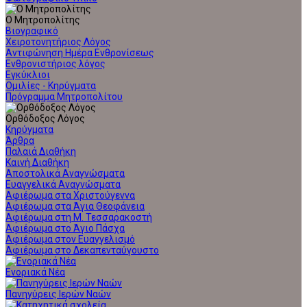
Ο Μητροπολίτης
Βιογραφικό
Χειροτονητήριος Λόγος
Αντιφώνηση Ημέρα Ενθρονίσεως
Ενθρονιστήριος λόγος
Εγκύκλιοι
Ομιλίες - Κηρύγματα
Πρόγραμμα Μητροπολίτου
Ορθόδοξος Λόγος
Κηρύγματα
Άρθρα
Παλαιά Διαθήκη
Καινή Διαθήκη
Αποστολικά Αναγνώσματα
Ευαγγελικά Αναγνώσματα
Αφιέρωμα στα Χριστούγεννα
Αφιέρωμα στα Άγια Θεοφάνεια
Αφιέρωμα στη Μ. Τεσσαρακοστή
Αφιέρωμα στο Άγιο Πάσχα
Αφιέρωμα στον Ευαγγελισμό
Αφιέρωμα στο Δεκαπενταύγουστο
Ενοριακά Νέα
Πανηγύρεις Ιερών Ναών