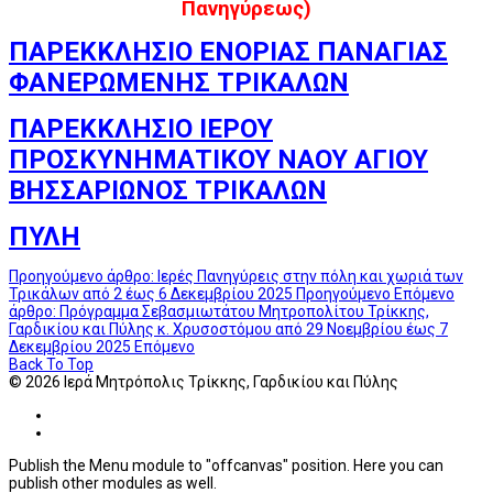
Πανηγύρεως)
ΠΑΡΕΚΚΛΗΣΙΟ ΕΝΟΡΙΑΣ ΠΑΝΑΓΙΑΣ
ΦΑΝΕΡΩΜΕΝΗΣ ΤΡΙΚΑΛΩΝ
ΠΑΡΕΚΚΛΗΣΙΟ ΙΕΡΟΥ
ΠΡΟΣΚΥΝΗΜΑΤΙΚΟΥ ΝΑΟΥ ΑΓΙΟΥ
ΒΗΣΣΑΡΙΩΝΟΣ ΤΡΙΚΑΛΩΝ
ΠΥΛΗ
Προηγούμενο άρθρο: Ιερές Πανηγύρεις στην πόλη και χωριά των
Τρικάλων από 2 έως 6 Δεκεμβρίου 2025
Προηγούμενο
Επόμενο
άρθρο: Πρόγραμμα Σεβασμιωτάτου Μητροπολίτου Τρίκκης,
Γαρδικίου και Πύλης κ. Χρυσοστόμου από 29 Νοεμβρίου έως 7
Δεκεμβρίου 2025
Επόμενο
Back To Top
© 2026 Ιερά Μητρόπολις Τρίκκης, Γαρδικίου και Πύλης
Publish the Menu module to "offcanvas" position. Here you can
publish other modules as well.