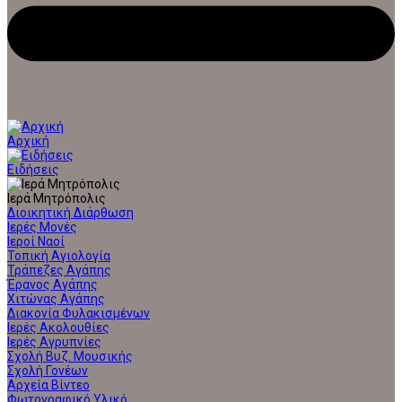
Αρχική
Ειδήσεις
Ιερά Μητρόπολις
Διοικητική Διάρθωση
Ιερές Μονές
Ιεροί Ναοί
Τοπική Αγιολογία
Τράπεζες Αγάπης
Έρανος Αγάπης
Χιτώνας Αγάπης
Διακονία Φυλακισμένων
Ιερές Ακολουθίες
Ιερές Αγρυπνίες
Σχολή Βυζ. Μουσικής
Σχολή Γονέων
Αρχεία Βίντεο
Φωτογραφικό Υλικό