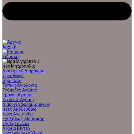
Αρχική
Ειδήσεις
Ιερά Μητρόπολις
Διοικητική Διάρθωση
Ιερές Μονές
Ιεροί Ναοί
Τοπική Αγιολογία
Τράπεζες Αγάπης
Έρανος Αγάπης
Χιτώνας Αγάπης
Διακονία Φυλακισμένων
Ιερές Ακολουθίες
Ιερές Αγρυπνίες
Σχολή Βυζ. Μουσικής
Σχολή Γονέων
Αρχεία Βίντεο
Φωτογραφικό Υλικό