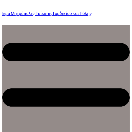
Ιερά Μητρόπολις Τρίκκης, Γαρδικίου και Πύλης