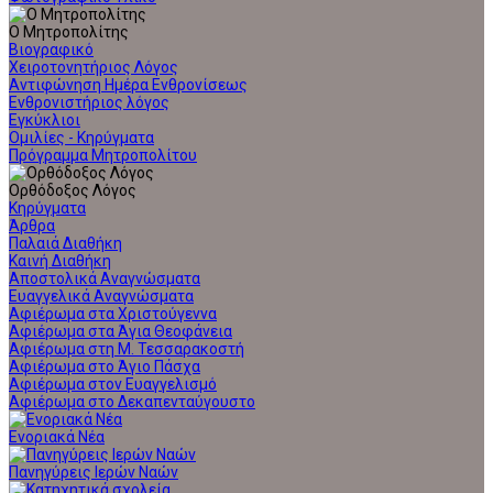
Ο Μητροπολίτης
Βιογραφικό
Χειροτονητήριος Λόγος
Αντιφώνηση Ημέρα Ενθρονίσεως
Ενθρονιστήριος λόγος
Εγκύκλιοι
Ομιλίες - Κηρύγματα
Πρόγραμμα Μητροπολίτου
Ορθόδοξος Λόγος
Κηρύγματα
Άρθρα
Παλαιά Διαθήκη
Καινή Διαθήκη
Αποστολικά Αναγνώσματα
Ευαγγελικά Αναγνώσματα
Αφιέρωμα στα Χριστούγεννα
Αφιέρωμα στα Άγια Θεοφάνεια
Αφιέρωμα στη Μ. Τεσσαρακοστή
Αφιέρωμα στο Άγιο Πάσχα
Αφιέρωμα στον Ευαγγελισμό
Αφιέρωμα στο Δεκαπενταύγουστο
Ενοριακά Νέα
Πανηγύρεις Ιερών Ναών