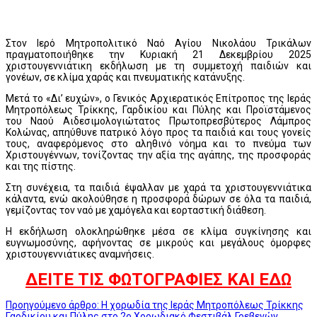
Στον Ιερό Μητροπολιτικό Ναό Αγίου Νικολάου Τρικάλων
πραγματοποιήθηκε την Κυριακή 21 Δεκεμβρίου 2025
χριστουγεννιάτικη εκδήλωση με τη συμμετοχή παιδιών και
γονέων, σε κλίμα χαράς και πνευματικής κατάνυξης.
Μετά το «Δι’ ευχών», ο Γενικός Αρχιερατικός Επίτροπος της Ιεράς
Μητροπόλεως Τρίκκης, Γαρδικίου και Πύλης και Προϊστάμενος
του Ναού Αιδεσιμολογιώτατος Πρωτοπρεσβύτερος Λάμπρος
Κολώνας, απηύθυνε πατρικό λόγο προς τα παιδιά και τους γονείς
τους, αναφερόμενος στο αληθινό νόημα και το πνεύμα των
Χριστουγέννων, τονίζοντας την αξία της αγάπης, της προσφοράς
και της πίστης.
Στη συνέχεια, τα παιδιά έψαλλαν με χαρά τα χριστουγεννιάτικα
κάλαντα, ενώ ακολούθησε η προσφορά δώρων σε όλα τα παιδιά,
γεμίζοντας τον ναό με χαμόγελα και εορταστική διάθεση.
Η εκδήλωση ολοκληρώθηκε μέσα σε κλίμα συγκίνησης και
ευγνωμοσύνης, αφήνοντας σε μικρούς και μεγάλους όμορφες
χριστουγεννιάτικες αναμνήσεις.
ΔΕΙΤΕ ΤΙΣ ΦΩΤΟΓΡΑΦΙΕΣ ΚΑΙ ΕΔΩ
Προηγούμενο άρθρο: Η χορωδία της Ιεράς Μητροπόλεως Τρίκκης
Γαρδικίου και Πύλης στο 2ο Χορωδιακό Φεστιβάλ Γρεβενών