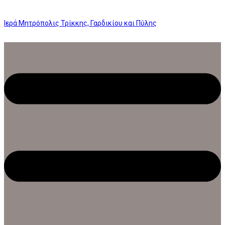
Ιερά Μητρόπολις Τρίκκης, Γαρδικίου και Πύλης