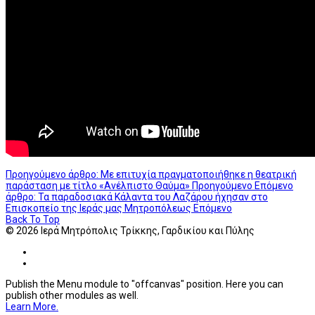
Προηγούμενο άρθρο: Με επιτυχία πραγματοποιήθηκε η θεατρική
παράσταση με τίτλο «Ανέλπιστο Θαύμα»
Προηγούμενο
Επόμενο
άρθρο: Τα παραδοσιακά Κάλαντα του Λαζάρου ήχησαν στο
Επισκοπείο της Ιεράς μας Μητροπόλεως
Επόμενο
Back To Top
© 2026 Ιερά Μητρόπολις Τρίκκης, Γαρδικίου και Πύλης
Publish the Menu module to "offcanvas" position. Here you can
publish other modules as well.
Learn More.