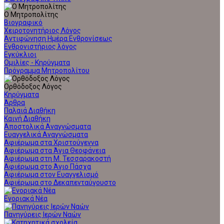
Ο Μητροπολίτης
Βιογραφικό
Χειροτονητήριος Λόγος
Αντιφώνηση Ημέρα Ενθρονίσεως
Ενθρονιστήριος λόγος
Εγκύκλιοι
Ομιλίες - Κηρύγματα
Πρόγραμμα Μητροπολίτου
Ορθόδοξος Λόγος
Κηρύγματα
Άρθρα
Παλαιά Διαθήκη
Καινή Διαθήκη
Αποστολικά Αναγνώσματα
Ευαγγελικά Αναγνώσματα
Αφιέρωμα στα Χριστούγεννα
Αφιέρωμα στα Άγια Θεοφάνεια
Αφιέρωμα στη Μ. Τεσσαρακοστή
Αφιέρωμα στο Άγιο Πάσχα
Αφιέρωμα στον Ευαγγελισμό
Αφιέρωμα στο Δεκαπενταύγουστο
Ενοριακά Νέα
Πανηγύρεις Ιερών Ναών