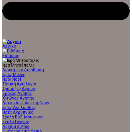
Αρχική
Ειδήσεις
Ιερά Μητρόπολις
Διοικητική Διάρθωση
Ιερές Μονές
Ιεροί Ναοί
Τοπική Αγιολογία
Τράπεζες Αγάπης
Έρανος Αγάπης
Χιτώνας Αγάπης
Διακονία Φυλακισμένων
Ιερές Ακολουθίες
Ιερές Αγρυπνίες
Σχολή Βυζ. Μουσικής
Σχολή Γονέων
Αρχεία Βίντεο
Φωτογραφικό Υλικό