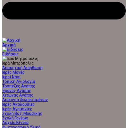
Αρχική
Ειδήσεις
Ιερά Μητρόπολις
Διοικητική Διάρθωση
Ιερές Μονές
Ιεροί Ναοί
Τοπική Αγιολογία
Τράπεζες Αγάπης
Έρανος Αγάπης
Χιτώνας Αγάπης
Διακονία Φυλακισμένων
Ιερές Ακολουθίες
Ιερές Αγρυπνίες
Σχολή Βυζ. Μουσικής
Σχολή Γονέων
Αρχεία Βίντεο
Φωτογραφικό Υλικό