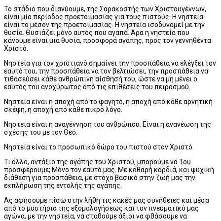
Το στάδιο που διανύουμε, της Σαρακοστής των Χριστουγέννων,
είναι μία περίοδος προετοιμασίας για τους πιστούς. Η νηστεία
είναι το μέσον της προετοιμασίας. Η νηστεία ισοδυναμεί με την
θυσία. Θυσιάζει μόνο αυτός που αγαπά. Άρα η νηστεία που
κάνουμε είναι μια θυσία, προσφορά αγάπης, προς τον γεννηθέντα
Χριστό.
Νηστεία για τον χριστιανό σημαίνει την προσπάθεια να ελέγξει τον
εαυτό του, την προσπάθεια να τον βελτιώσει, την προσπάθεια να
τιθασεύσει κάθε ανθρώπινη αίσθησή του, ώστε να μη μένει ο
εαυτός του ανοχύρωτος από τις επιθέσεις του πειρασμού.
Νηστεία είναι η αποχή από το φαγητό, η αποχή από κάθε αρνητική
σκέψη, η αποχή από κάθε πικρό λόγο.
Νηστεία είναι η αναγέννηση του ανθρώπου. Είναι η ανανέωση της
σχέσης του με τον Θεό.
Νηστεία είναι το προσωπικό δώρο του πιστού στον Χριστό.
Τι άλλο, αντάξιο της αγάπης του Χριστού, μπορούμε να Του
προσφέρουμε; Μόνο τον εαυτό μας. Με καθαρή καρδιά, και ψυχική
διάθεση για προσπάθεια, με στόχο βασικό στην ζωή μας την
εκπλήρωση της εντολής της αγάπης.
Ας αφήσουμε πίσω στην λήθη τις κακές μας συνήθειες και μέσα
από το μυστήριο της εξομολογήσεως και τον πνευματικό μας
αγώνα, με την νηστεία, να σταθούμε άξιοι να φθάσουμε να