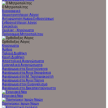
Ο Μητροπολίτης
Βιογραφικό
Χειροτονητήριος Λόγος
Αντιφώνηση Ημέρα Ενθρονίσεως
Ενθρονιστήριος λόγος
Εγκύκλιοι
Ομιλίες - Κηρύγματα
Πρόγραμμα Μητροπολίτου
Ορθόδοξος Λόγος
Κηρύγματα
Άρθρα
Παλαιά Διαθήκη
Καινή Διαθήκη
Αποστολικά Αναγνώσματα
Ευαγγελικά Αναγνώσματα
Αφιέρωμα στα Χριστούγεννα
Αφιέρωμα στα Άγια Θεοφάνεια
Αφιέρωμα στη Μ. Τεσσαρακοστή
Αφιέρωμα στο Άγιο Πάσχα
Αφιέρωμα στον Ευαγγελισμό
Αφιέρωμα στο Δεκαπενταύγουστο
Ενοριακά Νέα
Πανηγύρεις Ιερών Ναών