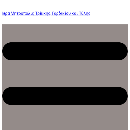
Ιερά Μητρόπολις Τρίκκης, Γαρδικίου και Πύλης