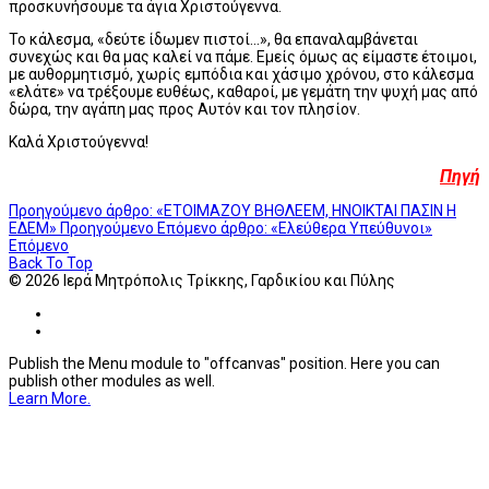
προσκυνήσουμε τα άγια Χριστούγεννα.
Το κάλεσμα, «δεύτε ίδωμεν πιστοί...», θα επαναλαμβάνεται
συνεχώς και θα μας καλεί να πάμε. Εμείς όμως ας είμαστε έτοιμοι,
με αυθορμητισμό, χωρίς εμπόδια και χάσιμο χρόνου, στο κάλεσμα
«ελάτε» να τρέξουμε ευθέως, καθαροί, με γεμάτη την ψυχή μας από
δώρα, την αγάπη μας προς Αυτόν και τον πλησίον.
Καλά Χριστούγεννα!
Πηγή
Προηγούμενο άρθρο: «ΕΤΟΙΜΑΖΟΥ ΒΗΘΛΕΕΜ, ΗΝΟΙΚΤΑΙ ΠΑΣΙΝ Η
ΕΔΕΜ»
Προηγούμενο
Επόμενο άρθρο: «Ελεύθερα Υπεύθυνοι»
Επόμενο
Back To Top
© 2026 Ιερά Μητρόπολις Τρίκκης, Γαρδικίου και Πύλης
Publish the Menu module to "offcanvas" position. Here you can
publish other modules as well.
Learn More.