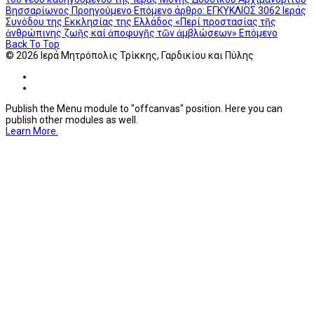
Βησσαρίωνος
Προηγούμενο
Επόμενο άρθρο: ΕΓΚΥΚΛΙΟΣ 3062 Ιεράς
Συνόδου της Εκκλησίας της Ελλάδος «Περί προστασίας τῆς
ἀνθρώπινης ζωῆς καί ἀποφυγῆς τῶν ἀμβλώσεων»
Επόμενο
Back To Top
© 2026 Ιερά Μητρόπολις Τρίκκης, Γαρδικίου και Πύλης
Publish the Menu module to "offcanvas" position. Here you can
publish other modules as well.
Learn More.