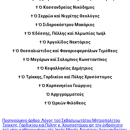
† Ὁ Κασσανδρείας Νικόδημος
† Ὁ Σερρῶν καί Νιγρίτης Θεολόγος
† Ὁ Σιδηροκάστρου Μακάριος
† Ὁ Ἐδέσσης, Πέλλης καί Ἀλμωπίας Ἰωήλ
† Ὁ Ἀργολίδος Νεκτάριος
† Ὁ Θεσσαλιώτιδος καί Φαναριοφερσάλων Τιμόθεος
† Ὁ Μεγάρων καί Σαλαμῖνος Κωνσταντῖνος
† Ὁ Κεφαλληνίας Δημήτριος
† Ὁ Τρίκκης, Γαρδικίου καί Πύλης Χρυσόστομος
† Ὁ Καρπενησίου Γεώργιος
Ὁ Ἀρχιγραμματεύς
† Ὁ Ὠρεῶν Φιλόθεος
Προηγούμενο άρθρο: Λόγος τοῦ Σεβασμιωτάτου Μητροπολίτου
Τρίκκης, Γαρδικίου καὶ Πύλης κ. Χρυσοστόμου εἰς τὴν ἐνθρόνισιν
τοῦ νέου καθηγουμένου τῆς Ἱερᾶς Μονῆς Δουσίκου Ἀρχιμανδρίτου