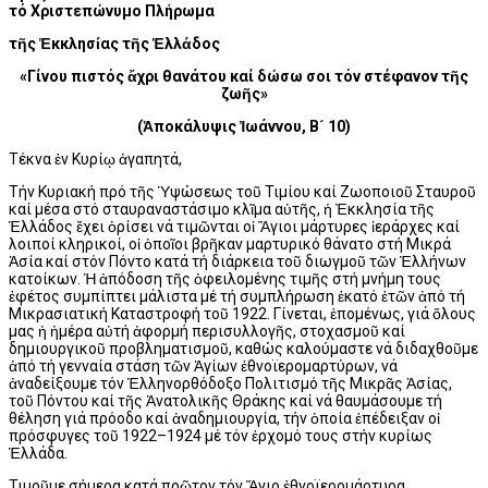
τό Χριστεπώνυμο Πλήρωμα
τῆς Ἐκκλησίας τῆς Ἑλλάδος
«Γίνου πιστός ἄχρι θανάτου καί δώσω σοι τόν στέφανον τῆς
ζωῆς»
(Ἀποκάλυψις Ἰωάννου, Β´ 10)
Τέκνα ἐν Κυρίῳ ἀγαπητά,
Τήν Κυριακή πρό τῆς Ὑψώσεως τοῦ Τιμίου καί Ζωοποιοῦ Σταυροῦ
καί μέσα στό σταυραναστάσιμο κλῖμα αὐτῆς, ἡ Ἐκκλησία τῆς
Ἑλλάδος ἔχει ὁρίσει νά τιμῶνται oἱ Ἅγιοι μάρτυρες ἱεράρχες καί
λοιποί κληρικοί, οἱ ὁποῖοι βρῆκαν μαρτυρικό θάνατο στή Μικρά
Ἀσία καί στόν Πόντο κατά τή διάρκεια τοῦ διωγμοῦ τῶν Ἑλλήνων
κατοίκων. Ἡ ἀπόδοση τῆς ὀφειλομένης τιμῆς στή μνήμη τους
ἐφέτος συμπίπτει μάλιστα μέ τή συμπλήρωση ἑκατό ἐτῶν ἀπό τή
Μικρασιατική Καταστροφή τοῦ 1922. Γίνεται, ἑπομένως, γιά ὅλους
μας ἡ ἡμέρα αὐτή ἀφορμή περισυλλογῆς, στοχασμοῦ καί
δημιουργικοῦ προβληματισμοῦ, καθώς καλούμαστε νά διδαχθοῦμε
ἀπό τή γενναία στάση τῶν Ἁγίων ἐθνοϊερομαρτύρων, νά
ἀναδείξουμε τόν Ἑλληνορθόδοξο Πολιτισμό τῆς Μικρᾶς Ἀσίας,
τοῦ Πόντου καί τῆς Ἀνατολικῆς Θράκης καί νά θαυμάσουμε τή
θέληση γιά πρόοδο καί ἀναδημιουργία, τήν ὁποία ἐπέδειξαν οἱ
πρόσφυγες τοῦ 1922–1924 μέ τόν ἐρχομό τους στήν κυρίως
Ἑλλάδα.
Τιμοῦμε σήμερα κατά πρῶτον τόν Ἅγιο ἐθνοϊερομάρτυρα