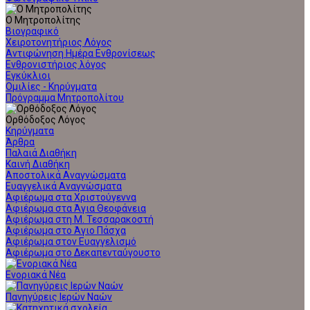
Ο Μητροπολίτης
Βιογραφικό
Χειροτονητήριος Λόγος
Αντιφώνηση Ημέρα Ενθρονίσεως
Ενθρονιστήριος λόγος
Εγκύκλιοι
Ομιλίες - Κηρύγματα
Πρόγραμμα Μητροπολίτου
Ορθόδοξος Λόγος
Κηρύγματα
Άρθρα
Παλαιά Διαθήκη
Καινή Διαθήκη
Αποστολικά Αναγνώσματα
Ευαγγελικά Αναγνώσματα
Αφιέρωμα στα Χριστούγεννα
Αφιέρωμα στα Άγια Θεοφάνεια
Αφιέρωμα στη Μ. Τεσσαρακοστή
Αφιέρωμα στο Άγιο Πάσχα
Αφιέρωμα στον Ευαγγελισμό
Αφιέρωμα στο Δεκαπενταύγουστο
Ενοριακά Νέα
Πανηγύρεις Ιερών Ναών