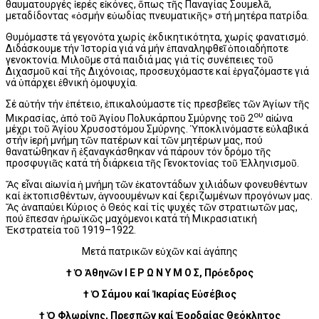
θαυματουργές ἱερές εἰκόνες, ὅπως τῆς Παναγίας Σουμελᾶ,
μεταδίδοντας «ὀσμήν εὐωδίας πνευματικῆς» στή μητέρα πατρίδα.
Θυμόμαστε τά γεγονότα χωρίς ἐκδικητικότητα, χωρίς φανατισμό.
Διδάσκουμε τήν Ἱστορία γιά νά μήν ἐπαναληφθεῖ ὁποιαδήποτε
γενοκτονία. Μιλοῦμε στά παιδιά μας γιά τίς συνέπειες τοῦ
Διχασμοῦ καί τῆς Διχόνοιας, προσευχόμαστε καί ἐργαζόμαστε γιά
νά ὑπάρχει ἐθνική ὁμοψυχία.
Σέ αὐτήν τήν ἐπέτειο, ἐπικαλούμαστε τίς πρεσβεῖες τῶν Ἁγίων τῆς
ου
Μικρασίας, ἀπό τοῦ Ἁγίου Πολυκάρπου Σμύρνης τοῦ 2
αἰώνα
μέχρι τοῦ Ἁγίου Χρυσοστόμου Σμύρνης. Ὑποκλινόμαστε εὐλαβικά
στήν ἱερή μνήμη τῶν πατέρων καί τῶν μητέρων μας, πού
θανατώθηκαν ἤ ἐξαναγκάσθηκαν νά πάρουν τόν δρόμο τῆς
προσφυγιᾶς κατά τή διάρκεια τῆς Γενοκτονίας τοῦ Ἑλληνισμοῦ.
Ἄς εἶναι αἰωνία ἡ μνήμη τῶν ἑκατοντάδων χιλιάδων φονευθέντων
καί ἐκτοπισθέντων, ἀγνοουμένων καί ξεριζωμένων προγόνων μας.
Ἄς ἀναπαύει Κύριος ὁ Θεός καί τίς ψυχές τῶν στρατιωτῶν μας,
πού ἔπεσαν ἡρωϊκῶς μαχόμενοι κατά τή Μικρασιατική
Ἐκστρατεία τοῦ 1919–1922.
Μετά πατρικῶν εὐχῶν καί ἀγάπης
† Ὁ Ἀθηνῶν Ι Ε Ρ Ω Ν Υ Μ Ο Σ, Πρόεδρος
† Ὁ Σάμου καί Ἰκαρίας Εὐσέβιος
† Ὁ Φλωρίνης, Πρεσπῶν καί Ἐορδαίας Θεόκλητος