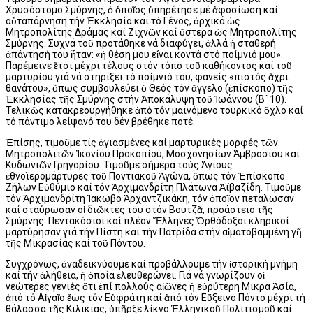
Χρυσόστομο Σμύρνης, ὁ ὁποῖος ὑπηρέτησε μέ ἀφοσίωση καί
αὐταπάρνηση τήν Ἐκκλησία καί τό Γένος, ἀρχικά ὡς
Μητροπολίτης Δράμας καί Ζιχνῶν καί ὕστερα ὡς Μητροπολίτης
Σμύρνης. Συχνά τοῦ προτάθηκε νά διαφύγει, ἀλλά ἡ σταθερή
ἀπάντησή του ἦταν: «ἡ θέση μου εἶναι κοντά στό ποίμνιό μου».
Παρέμεινε ἔτσι μέχρι τέλους στόν τόπο τοῦ καθήκοντος καί τοῦ
μαρτυρίου γιά νά στηρίξει τό ποίμνιό του, φανείς «πιστός ἄχρι
θανάτου», ὅπως συμβουλεύει ὁ Θεός τόν ἄγγελο (ἐπίσκοπο) τῆς
Ἐκκλησίας τῆς Σμύρνης στήν Ἀποκάλυψη τοῦ Ἰωάννου (Β´ 10).
Τελικῶς κατακρεουργήθηκε ἀπό τόν μαινόμενο τουρκικό ὄχλο καί
τό πάντιμο λείψανό του δέν βρέθηκε ποτέ.
Ἐπίσης, τιμοῦμε τίς ἁγιασμένες καί μαρτυρικές μορφές τῶν
Μητροπολιτῶν Ἰκονίου Προκοπίου, Μοσχονησίων Ἀμβροσίου καί
Κυδωνιῶν Γρηγορίου. Τιμοῦμε σήμερα τούς Ἁγίους
ἐθνοϊερομάρτυρες τοῦ Ποντιακοῦ Ἀγώνα, ὅπως τόν Ἐπίσκοπο
Ζήλων Εὐθύμιο καί τόν Ἀρχιμανδρίτη Πλάτωνα Ἀϊβαζίδη. Τιμοῦμε
τόν Ἀρχιμανδρίτη Ἰάκωβο Ἀρχαντζικάκη, τόν ὁποῖον πετάλωσαν
καί σταύρωσαν οἱ διῶκτες του στόν Βουτζᾶ, προάστειο τῆς
Σμύρνης. Πεντακόσιοι καί πλέον Ἕλληνες Ὀρθόδοξοι κληρικοί
μαρτύρησαν γιά τήν Πίστη καί τήν Πατρίδα στήν αἱματοβαμμένη γῆ
τῆς Μικρασίας καί τοῦ Πόντου.
Συγχρόνως, ἀναδεικνύουμε καί προβάλλουμε τήν ἱστορική μνήμη
καί τήν ἀλήθεια, ἡ ὁποία ἐλευθερώνει. Γιά νά γνωρίζουν οἱ
νεώτερες γενιές ὅτι ἐπί πολλούς αἰῶνες ἡ εὐρύτερη Μικρά Ἀσία,
ἀπό τό Αἰγαῖο ἕως τόν Εὐφράτη καί ἀπό τόν Εὔξεινο Πόντο μέχρι τή
θάλασσα τῆς Κιλικίας, ὑπῆρξε λίκνο Ἑλληνικοῦ Πολιτισμοῦ καί