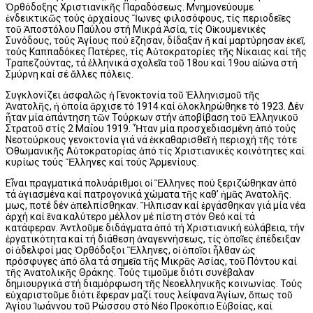
Ὀρθόδοξης Χριστιανικῆς Παραδόσεως. Μνημονεύουμε
ἐνδεικτικῶς τούς ἀρχαίους Ἴωνες φιλοσόφους, τίς περιοδεῖες
τοῦ Ἀποστόλου Παύλου στή Μικρά Ἀσία, τίς Οἰκουμενικές
Συνόδους, τούς Ἁγίους πού ἔζησαν, δίδαξαν ἤ καί μαρτύρησαν ἐκεῖ,
τούς Καππαδόκες Πατέρες, τίς Αὐτοκρατορίες τῆς Νίκαιας καί τῆς
Τραπεζούντας, τά ἑλληνικά σχολεῖα τοῦ 18ου καί 19ου αἰώνα στή
Σμύρνη καί σέ ἄλλες πόλεις.
Συγκλονίζει ἀσφαλῶς ἡ Γενοκτονία τοῦ Ἑλληνισμοῦ τῆς
Ἀνατολῆς, ἡ ὁποία ἄρχισε τό 1914 καί ὁλοκληρώθηκε τό 1923. Δέν
ἦταν μία ἀπάντηση τῶν Τούρκων στήν ἀποβίβαση τοῦ Ἑλληνικοῦ
Στρατοῦ στίς 2 Μαΐου 1919. Ἦταν μία προσχεδιασμένη ἀπό τούς
Νεοτούρκους γενοκτονία γιά νά ἐκκαθαρισθεῖ ἡ περιοχή τῆς τότε
Ὀθωμανικῆς Αὐτοκρατορίας ἀπό τίς Χριστιανικές κοινότητες καί
κυρίως τούς Ἕλληνες καί τούς Ἀρμενίους.
Εἶναι πραγματικά πολυάριθμοι οἱ Ἕλληνες πού ξεριζώθηκαν ἀπό
τά ἁγιασμένα καί πατρογονικά χώματα τῆς καθ’ ἡμᾶς Ἀνατολῆς.
Ὅμως, ποτέ δέν ἀπελπίσθηκαν. Ἤλπισαν καί ἐργάσθηκαν γιά μία νέα
ἀρχή καί ἕνα καλύτερο μέλλον μέ πίστη στόν Θεό καί τά
κατάφεραν. Ἀντλοῦμε διδάγματα ἀπό τή Χριστιανική εὐλάβεια, τήν
ἐργατικότητα καί τή διάθεση ἀναγεννήσεως, τίς ὁποῖες ἐπέδειξαν
οἱ ἀδελφοί μας Ὀρθόδοξοι Ἕλληνες, οἱ ὁποῖοι ἦλθαν ὡς
πρόσφυγες ἀπό ὅλα τά σημεῖα τῆς Μικρᾶς Ἀσίας, τοῦ Πόντου καί
τῆς Ἀνατολικῆς Θράκης. Τούς τιμοῦμε διότι συνέβαλαν
δημιουργικά στή διαμόρφωση τῆς Νεοελληνικῆς κοινωνίας. Τούς
εὐχαριστοῦμε διότι ἔφεραν μαζί τους λείψανα Ἁγίων, ὅπως τοῦ
Ἁγίου Ἰωάννου τοῦ Ρώσσου στό Νέο Προκόπιο Εὐβοίας, καί