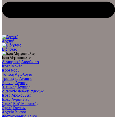
Αρχική
Ειδήσεις
Ιερά Μητρόπολις
Διοικητική Διάρθωση
Ιερές Μονές
Ιεροί Ναοί
Τοπική Αγιολογία
Τράπεζες Αγάπης
Έρανος Αγάπης
Χιτώνας Αγάπης
Διακονία Φυλακισμένων
Ιερές Ακολουθίες
Ιερές Αγρυπνίες
Σχολή Βυζ. Μουσικής
Σχολή Γονέων
Αρχεία Βίντεο
Φωτογραφικό Υλικό