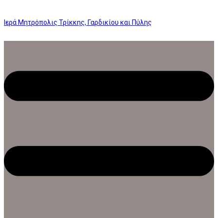
Ιερά Μητρόπολις Τρίκκης, Γαρδικίου και Πύλης