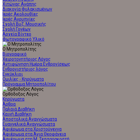
Χιτώνας Αγάπης
Διακονία Φυλακισμένων
Ιερές Ακολουθίες
Ιερές Αγρυπνίες
Σχολή Βυζ. Μουσικής
Σχολή Γονέων
Αρχεία Βίντεο
Φωτογραφικό Υλικό
Ο Μητροπολίτης
Βιογραφικό
Χειροτονητήριος Λόγος
Αντιφώνηση Ημέρα Ενθρονίσεως
Ενθρονιστήριος λόγος
Εγκύκλιοι
Ομιλίες - Κηρύγματα
Πρόγραμμα Μητροπολίτου
Ορθόδοξος Λόγος
Κηρύγματα
Άρθρα
Παλαιά Διαθήκη
Καινή Διαθήκη
Αποστολικά Αναγνώσματα
Ευαγγελικά Αναγνώσματα
Αφιέρωμα στα Χριστούγεννα
Αφιέρωμα στα Άγια Θεοφάνεια
Αφιέρωμα στη Μ. Τεσσαρακοστή