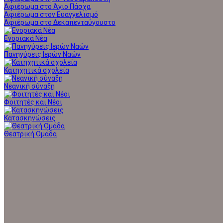
Αφιέρωμα στο Άγιο Πάσχα
Αφιέρωμα στον Ευαγγελισμό
Αφιέρωμα στο Δεκαπενταύγουστο
Ενοριακά Νέα
Πανηγύρεις Ιερών Ναών
Κατηχητικά σχολεία
Νεανική σύναξη
Φοιτητές και Νέοι
Κατασκηνώσεις
Θεατρική Ομάδα