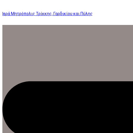
Ιερά Μητρόπολις Τρίκκης, Γαρδικίου και Πύλης