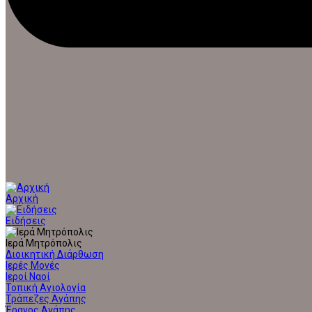
Αρχική
Ειδήσεις
Ιερά Μητρόπολις
Διοικητική Διάρθωση
Ιερές Μονές
Ιεροί Ναοί
Τοπική Αγιολογία
Τράπεζες Αγάπης
Έρανος Αγάπης