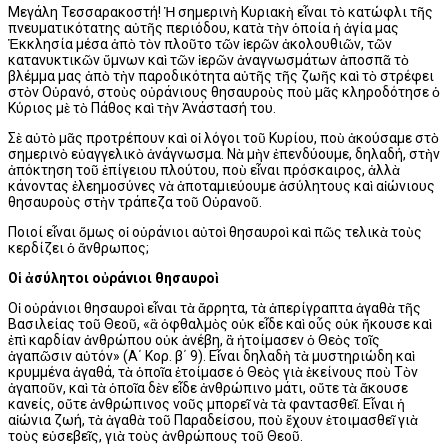
Μεγάλη Τεσσαρακοστή! Ἡ σημερινὴ Κυριακὴ εἶναι τὸ κατώφλι τῆς
πνευματικότατης αὐτῆς περιόδου, κατὰ τὴν ὁποία ἡ ἁγία μας
Ἐκκλησία μέσα ἀπὸ τὸν πλοῦτο τῶν ἱερῶν ἀκολουθιῶν, τῶν
κατανυκτικῶν ὕμνων καὶ τῶν ἱερῶν ἀναγνωσμάτων ἀποσπᾶ τὸ
βλέμμα μας ἀπὸ τὴν παροδικότητα αὐτῆς τῆς ζωῆς καὶ τὸ στρέφει
στὸν Οὐρανό, στοὺς οὐράνιους θησαυροὺς ποὺ μᾶς κληροδότησε ὁ
Κύριος μὲ τὸ Πάθος καὶ τὴν Ἀνάστασή του.
Σὲ αὐτὸ μᾶς προτρέπουν καὶ οἱ λόγοι τοῦ Κυρίου, ποὺ ἀκούσαμε στὸ
σημερινὸ εὐαγγελικὸ ἀνάγνωσμα. Νὰ μὴν ἐπενδύουμε, δηλαδή, στὴν
ἀπόκτηση τοῦ ἐπίγειου πλούτου, ποὺ εἶναι πρόσκαιρος, ἀλλὰ
κάνοντας ἐλεημοσύνες νὰ ἀποταμιεύουμε ἀσύλητους καὶ αἰώνιους
θησαυροὺς στὴν τράπεζα τοῦ Οὐρανοῦ.
Ποιοί εἶναι ὅμως οἱ οὐράνιοι αὐτοὶ θησαυροὶ καὶ πῶς τελικὰ τοὺς
κερδίζει ὁ ἄνθρωπος;
Οἱ ἀσύλητοι οὐράνιοι θησαυροὶ
Οἱ οὐράνιοι θησαυροὶ εἶναι τὰ ἄρρητα, τὰ ἀπερίγραπτα ἀγαθὰ τῆς
Βασιλείας τοῦ Θεοῦ, «ἃ ὀφθαλμὸς οὐκ εἶδε καὶ οὖς οὐκ ἤκουσε καὶ
ἐπὶ καρδίαν ἀνθρώπου οὐκ ἀνέβη, ἃ ἡτοίμασεν ὁ Θεὸς τοῖς
ἀγαπῶσιν αὐτόν» (Α΄ Κορ. β΄ 9). Εἶναι δηλαδὴ τὰ μυστηριώδη καὶ
κρυμμένα ἀγαθά, τὰ ὁποῖα ἑτοίμασε ὁ Θεὸς γιὰ ἐκείνους ποὺ Τὸν
ἀγαποῦν, καὶ τὰ ὁποῖα δὲν εἶδε ἀνθρώπινο μάτι, οὔτε τὰ ἄκουσε
κανείς, οὔτε ἀνθρώπινος νοῦς μπορεῖ νὰ τὰ φαν­τασθεῖ. Εἶναι ἡ
αἰώνια ζωή, τὰ ἀγαθὰ τοῦ Παραδείσου, ποὺ ἔχουν ἑτοιμασθεῖ γιὰ
τοὺς εὐσεβεῖς, γιὰ τοὺς ἀνθρώπους τοῦ Θεοῦ.