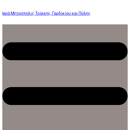
Ιερά Μητρόπολις Τρίκκης, Γαρδικίου και Πύλης