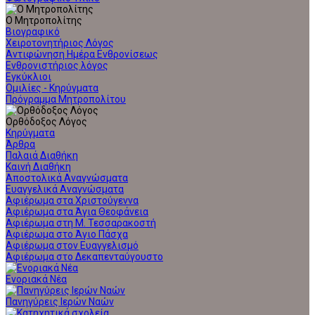
Ο Μητροπολίτης
Βιογραφικό
Χειροτονητήριος Λόγος
Αντιφώνηση Ημέρα Ενθρονίσεως
Ενθρονιστήριος λόγος
Εγκύκλιοι
Ομιλίες - Κηρύγματα
Πρόγραμμα Μητροπολίτου
Ορθόδοξος Λόγος
Κηρύγματα
Άρθρα
Παλαιά Διαθήκη
Καινή Διαθήκη
Αποστολικά Αναγνώσματα
Ευαγγελικά Αναγνώσματα
Αφιέρωμα στα Χριστούγεννα
Αφιέρωμα στα Άγια Θεοφάνεια
Αφιέρωμα στη Μ. Τεσσαρακοστή
Αφιέρωμα στο Άγιο Πάσχα
Αφιέρωμα στον Ευαγγελισμό
Αφιέρωμα στο Δεκαπενταύγουστο
Ενοριακά Νέα
Πανηγύρεις Ιερών Ναών