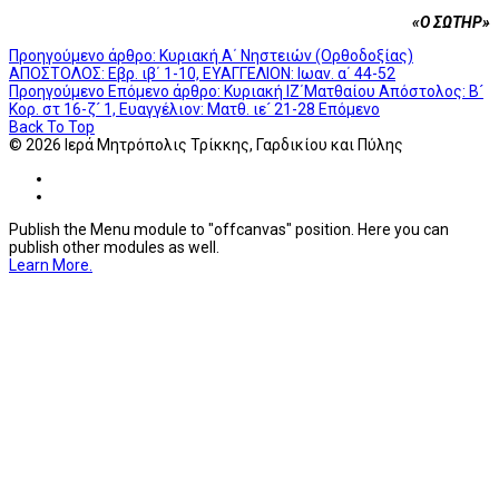
«Ο ΣΩΤΗΡ»
Προηγούμενο άρθρο: Κυριακή Α΄ Νηστειών (Ορθοδοξίας)
ΑΠΟΣΤΟΛΟΣ: Εβρ. ιβ΄ 1-10, ΕΥΑΓΓΕΛΙΟΝ: Ιωαν. α΄ 44-52
Προηγούμενο
Επόμενο άρθρο: Κυριακή ΙΖ΄Ματθαίου Απόστολος: Β´
Κορ. στ 16-ζ´ 1, Ευαγγέλιον: Ματθ. ιε´ 21-28
Επόμενο
Back To Top
© 2026 Ιερά Μητρόπολις Τρίκκης, Γαρδικίου και Πύλης
Publish the Menu module to "offcanvas" position. Here you can
publish other modules as well.
Learn More.