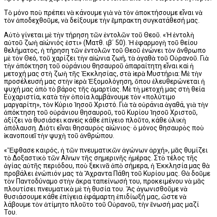
Τὸ μόνο ποὺ πρέπει νὰ κάνουμε γιὰ νὰ τὸν ἀποκτήσουμε εἶναι νὰ
τὸν ἀποδεχθοῦμε, νὰ δείξουμε τὴν ἔμπρακτη συγκατάθεσή μας.
Αὐτὸ γίνεται μὲ τὴν τήρηση τῶν ἐντολῶν τοῦ Θεοῦ. «Ἡ ἐντολὴ
αὐτοῦ ζωὴ αἰώνιός ἐστι» (Ματθ. ιβ΄ 50). Ἡ ἐφαρμογὴ τοῦ θείου
θελήματος, ἡ τήρηση τῶν ἐντολῶν τοῦ Θεοῦ ἑνώνει τὸν ἄνθρωπο
μὲ τὸν Θεό, τοῦ χαρίζει τὴν αἰώνια ζωή, τὰ ἀγαθὰ τοῦ Οὐρανοῦ. Γιὰ
τὴν ἀπόκτηση τοῦ οὐράνιου θησαυροῦ ἀπαραίτητη εἶναι καὶ ἡ
μετοχή μας στὴ ζωὴ τῆς Ἐκκλησίας, στὰ ἱερὰ Μυστήρια: Μὲ τὴν
προσέλευσή μας στὴν ἱερὰ Ἐξομολόγηση, ὅπου ἐλευθερώνεται ἡ
ψυχή μας ἀπὸ τὸ βάρος τῆς ἁμαρτίας. Μὲ τὴ μετοχή μας στὴ θεία
Εὐχαριστία, κατὰ τὴν ὁποία λαμβάνουμε τὸν «πολύτιμο
μαργαρίτη», τὸν Κύριο Ἰησοῦ Χριστό. Γιὰ τὰ οὐράνια ἀγαθά, γιὰ τὴν
ἀπόκτηση τοῦ οὐράνιου θησαυροῦ, τοῦ Κυρίου Ἰησοῦ Χριστοῦ,
ἀξίζει νὰ θυσιάσει κανεὶς κάθε ἐπίγειο πλοῦτο, κάθε ὑλικὴ
ἀπόλαυση. Διότι εἶναι θησαυρὸς αἰώνιος· ὁ μόνος θησαυρὸς ποὺ
ἱκανοποιεῖ τὴν ψυχὴ τοῦ ἀνθρώπου.
«Ἔφθασε καιρός, ἡ τῶν πνευματικῶν ἀγώνων ἀρχή», μᾶς θυμίζει
τὸ Δοξαστικὸ τῶν Αἴνων τῆς σημερινῆς ἡμέρας. Στὸ τέλος τῆς
ἁγίας αὐτῆς περιόδου, ποὺ ξεκινᾶ ἀπὸ σήμερα, ἡ Ἐκκλησία μας θὰ
προβάλει ἐνώπιόν μας τὰ Ἄχραντα Πάθη τοῦ Κυρίου μας. Θὰ δοῦμε
τὸν Παντοδύναμο στὴν ἄκρα ταπείνωσή του, προκειμένου νὰ μᾶς
πλουτίσει πνευματικὰ μὲ τὴ θυσία του. Ἂς ἀγωνισθοῦμε νὰ
θυσιάσουμε κάθε ἐπίγεια ἐφάμαρτη ἐπιδίωξή μας, ὥστε νὰ
λάβουμε τὸν ἀτίμητο πλοῦτο τοῦ Οὐρανοῦ, τὴν ἕνωσή μας μαζί
Του.