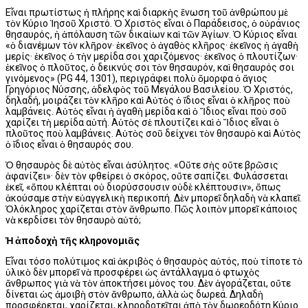
Εἶναι πρωτίστως ἡ πλήρης καὶ διαρκὴς ἕνωση τοῦ ἀνθρώπου μὲ
τὸν Κύριο Ἰησοῦ Χριστό. Ὁ Χριστὸς εἶναι ὁ Παράδεισος, ὁ οὐράνιος
θησαυρός, ἡ ἀπόλαυση τῶν δικαίων καὶ τῶν Ἁγίων. Ὁ Κύριος εἶναι
«ὁ διανέμων τὸν κλῆρον· ἐκεῖνος ὁ ἀγαθὸς κλῆρος· ἐκεῖνος ἡ ἀγαθὴ
μερίς· ἐκεῖνος ὁ τὴν μερίδα σοι χαριζόμενος· ἐκεῖνος ὁ πλουτίζων·
ἐκεῖνος ὁ πλοῦτος, ὁ δεικνύς σοι τὸν θησαυρόν, καὶ θησαυρός σοι
γινόμενος» (PG 44, 1301), περιγράφει πο­λὺ ὄμορφα ὁ ἅγιος
Γρηγόριος Νύσσης, ἀδελφὸς τοῦ Μεγάλου Βασιλείου. Ὁ Χριστός,
δηλαδή, μοιράζει τὸν κλῆρο καὶ Αὐτὸς ὁ ἴδιος εἶναι ὁ κλῆρος ποὺ
λαμβάνεις. Αὐτὸς εἶναι ἡ ἀγαθὴ μερίδα καὶ ὁ Ἴδιος εἶναι ποὺ σοῦ
χαρίζει τὴ μερίδα αὐτή. Αὐτὸς σὲ πλουτίζει καὶ ὁ Ἴδιος εἶναι ὁ
πλοῦτος ποὺ λαμβάνεις. Αὐτὸς σοῦ δείχνει τὸν θησαυρὸ καὶ Αὐτὸς
ὁ ἴδιος εἶναι ὁ θησαυρός σου.
Ὁ θησαυρὸς δὲ αὐτὸς εἶναι ἀσύλητος. «Οὔτε σὴς οὔτε βρῶσις
ἀφανίζει»· δὲν τὸν φθείρει ὁ σκόρος, οὔτε σαπίζει. Φυλάσσεται
ἐκεῖ, «ὅπου κλέπται οὐ διορύσσουσιν οὐδὲ κλέπτουσιν», ὅπως
ἀκούσαμε στὴν εὐαγγελικὴ περικοπή. Δὲν μπορεῖ δηλαδὴ νὰ κλαπεῖ.
Ὁλόκληρος χαρίζεται στὸν ἄνθρωπο. Πῶς λοιπὸν μπορεῖ κάποιος
νὰ κερδίσει τὸν θησαυρὸ αὐτό;
Ἡ ἀποδοχὴ τῆς κληρονομιᾶς
Εἶναι τόσο πολύτιμος καὶ ἀκριβὸς ὁ θησαυρὸς αὐτός, ποὺ τίποτε τὸ
ὑλικὸ δὲν μπορεῖ νὰ προσφέρει ὡς ἀντάλλαγμα ὁ φτωχὸς
ἄνθρωπος γιὰ νὰ τὸν ἀποκτήσει μόνος του. Δὲν ἀγοράζεται, οὔτε
δίνεται ὡς ἀμοιβὴ στὸν ἄνθρωπο, ἀλλὰ ὡς δωρεά. Δηλαδὴ
προσφέρεται, χαρίζεται, κληροδοτεῖται ἀπὸ τὸν δωρεοδότη Κύριο.