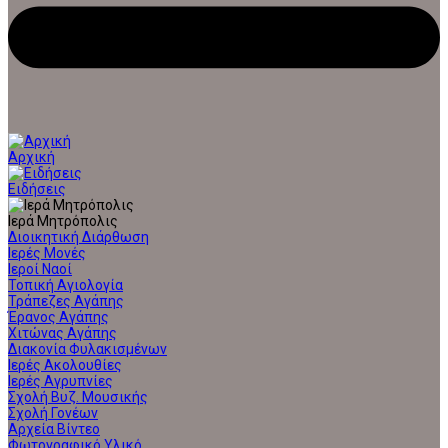
Αρχική
Ειδήσεις
Ιερά Μητρόπολις
Διοικητική Διάρθωση
Ιερές Μονές
Ιεροί Ναοί
Τοπική Αγιολογία
Τράπεζες Αγάπης
Έρανος Αγάπης
Χιτώνας Αγάπης
Διακονία Φυλακισμένων
Ιερές Ακολουθίες
Ιερές Αγρυπνίες
Σχολή Βυζ. Μουσικής
Σχολή Γονέων
Αρχεία Βίντεο
Φωτογραφικό Υλικό