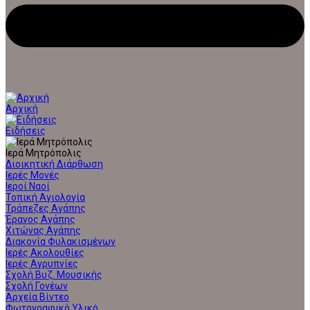
Αρχική
Ειδήσεις
Ιερά Μητρόπολις
Διοικητική Διάρθωση
Ιερές Μονές
Ιεροί Ναοί
Τοπική Αγιολογία
Τράπεζες Αγάπης
Έρανος Αγάπης
Χιτώνας Αγάπης
Διακονία Φυλακισμένων
Ιερές Ακολουθίες
Ιερές Αγρυπνίες
Σχολή Βυζ. Μουσικής
Σχολή Γονέων
Αρχεία Βίντεο
Φωτογραφικό Υλικό