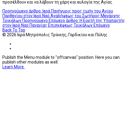
προσέλθουν και να λάβουν τη χάρη και ευλογία της Αγίας.
Προηγούμενο άρθρο: Ιερά Πανήγυρις προς τιμήν του Αγίου
Παρθενίου στον Ιερό Ναό Αναλήψεως του Σωτήρος Μεγάρχης
Τρικάλων
Προηγούμενο
Επόμενο άρθρο: Η Εορτή της Υπαπαντής
στον Ιερό Ναό Παναγίας Επισκέψεως Τρικάλων
Επόμενο
Back To Top
© 2026 Ιερά Μητρόπολις Τρίκκης, Γαρδικίου και Πύλης
Publish the Menu module to "offcanvas" position. Here you can
publish other modules as well.
Learn More.