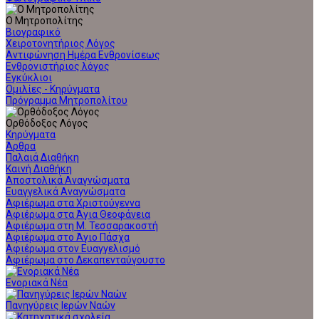
Ο Μητροπολίτης
Βιογραφικό
Χειροτονητήριος Λόγος
Αντιφώνηση Ημέρα Ενθρονίσεως
Ενθρονιστήριος λόγος
Εγκύκλιοι
Ομιλίες - Κηρύγματα
Πρόγραμμα Μητροπολίτου
Ορθόδοξος Λόγος
Κηρύγματα
Άρθρα
Παλαιά Διαθήκη
Καινή Διαθήκη
Αποστολικά Αναγνώσματα
Ευαγγελικά Αναγνώσματα
Αφιέρωμα στα Χριστούγεννα
Αφιέρωμα στα Άγια Θεοφάνεια
Αφιέρωμα στη Μ. Τεσσαρακοστή
Αφιέρωμα στο Άγιο Πάσχα
Αφιέρωμα στον Ευαγγελισμό
Αφιέρωμα στο Δεκαπενταύγουστο
Ενοριακά Νέα
Πανηγύρεις Ιερών Ναών