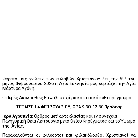
ην
Φέρεται εις γνώσιν των ευλαβών Χριστιανών ότι την 5
του
μηνός Φεβρουαρίου 2026 η Αγία Εκκλησία μας εορτάζει την Αγία
Μάρτυρα Αγάθη.
Οι Ιερές Ακολουθίες θα λάβουν χώρα κατά το κάτωθι πρόγραμμα:
ΤΕΤΑΡΤΗ 4 ΦΕΒΡΟΥΑΡΙΟΥ, ΩΡΑ 9:30-12:30 βραδινή:
Ιερά Αγρυπνία:
Όρθρος μετ’ αρτοκλασίας και εν συνεχεία
Πανηγυρική Θεία Λειτουργία μετά Θείου Κηρύγματος και το Ύψωμα
της Αγίας.
Παρακαλούνται οι φιλέορτοι και φιλακόλουθοι Χριστιανοί να