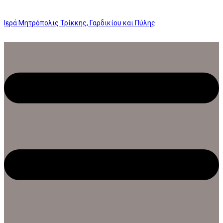
Ιερά Μητρόπολις Τρίκκης, Γαρδικίου και Πύλης