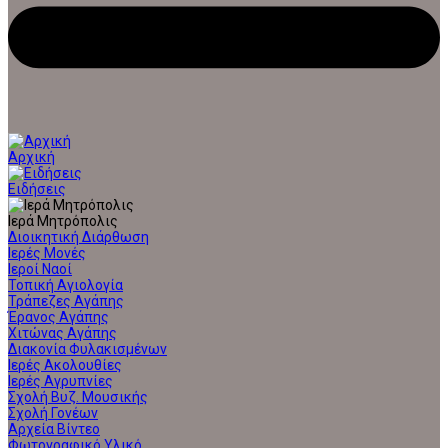
Αρχική
Ειδήσεις
Ιερά Μητρόπολις
Διοικητική Διάρθωση
Ιερές Μονές
Ιεροί Ναοί
Τοπική Αγιολογία
Τράπεζες Αγάπης
Έρανος Αγάπης
Χιτώνας Αγάπης
Διακονία Φυλακισμένων
Ιερές Ακολουθίες
Ιερές Αγρυπνίες
Σχολή Βυζ. Μουσικής
Σχολή Γονέων
Αρχεία Βίντεο
Φωτογραφικό Υλικό