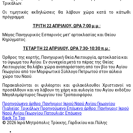
Τρικάλων.
Οι τιμητικές εκδηλώσεις θα λάβουν χώρα κατά το κάτωθι
πρόγραμμα:
ΤΡΙΤΗ 22 ΑΠΡΙΛΙΟΥ, ΩΡΑ 7:00 μ.μ.:
Μέγας Πανηγυρικός Εσπερινός μετ’ αρτοκλασίας και Θείου
Κηρύγματος.
ΤΕΤΑΡΤΗ 22 ΑΠΡΙΛΙΟΥ, ΩΡΑ 7:30-10:30 π.μ.:
Όρθρος της εορτής, Πανηγυρική Θεία Λειτουργία, αρτοκλασία και
το ύψωμα του Αγίου. Εν συνεχεία μετά το πέρας της Θείας
Λειτουργίας θα λάβει χώρα αναπαράσταση από τον βίο του Αγίου
Γεωργίου από τον Μορφωτικό Σύλλογο Πετρωτού στον αύλειο
χώρο του Ναού.
Παρακαλούνται οι φιλέορτοι και φιλακόλουθοι Χριστιανοί να
προσέλθουν και να λάβουν τη χάρη και ευλογία του Αγίου ενδόξου
Μεγαλομάρτυρος Γεωργίου του Τροπαιοφόρου.
Προηγούμενο άρθρο: Πανήγυρις Ιερού Ναού Αγίου Γεωργίου
Πιαλείας Τρικάλων
Προηγούμενο
Επόμενο άρθρο: Πανήγυρις Ιερού
Ναού Αγίου Γεωργίου Πατουλιάς
Επόμενο
Back To Top
© 2026 Ιερά Μητρόπολις Τρίκκης, Γαρδικίου και Πύλης