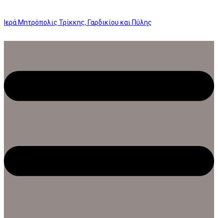
Ιερά Μητρόπολις Τρίκκης, Γαρδικίου και Πύλης