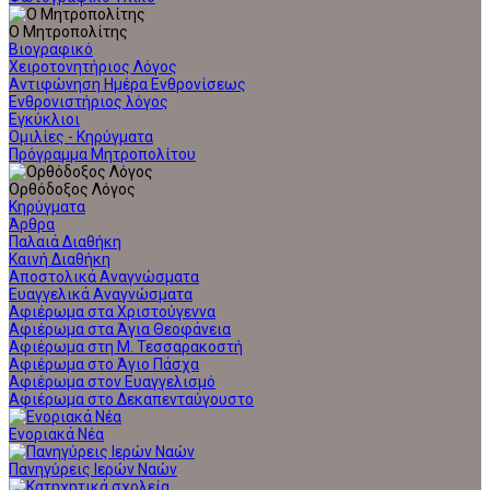
Ο Μητροπολίτης
Βιογραφικό
Χειροτονητήριος Λόγος
Αντιφώνηση Ημέρα Ενθρονίσεως
Ενθρονιστήριος λόγος
Εγκύκλιοι
Ομιλίες - Κηρύγματα
Πρόγραμμα Μητροπολίτου
Ορθόδοξος Λόγος
Κηρύγματα
Άρθρα
Παλαιά Διαθήκη
Καινή Διαθήκη
Αποστολικά Αναγνώσματα
Ευαγγελικά Αναγνώσματα
Αφιέρωμα στα Χριστούγεννα
Αφιέρωμα στα Άγια Θεοφάνεια
Αφιέρωμα στη Μ. Τεσσαρακοστή
Αφιέρωμα στο Άγιο Πάσχα
Αφιέρωμα στον Ευαγγελισμό
Αφιέρωμα στο Δεκαπενταύγουστο
Ενοριακά Νέα
Πανηγύρεις Ιερών Ναών