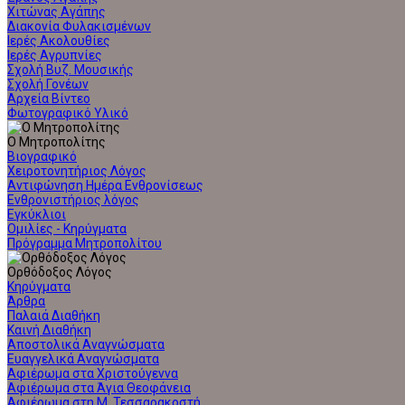
Χιτώνας Αγάπης
Διακονία Φυλακισμένων
Ιερές Ακολουθίες
Ιερές Αγρυπνίες
Σχολή Βυζ. Μουσικής
Σχολή Γονέων
Αρχεία Βίντεο
Φωτογραφικό Υλικό
Ο Μητροπολίτης
Βιογραφικό
Χειροτονητήριος Λόγος
Αντιφώνηση Ημέρα Ενθρονίσεως
Ενθρονιστήριος λόγος
Εγκύκλιοι
Ομιλίες - Κηρύγματα
Πρόγραμμα Μητροπολίτου
Ορθόδοξος Λόγος
Κηρύγματα
Άρθρα
Παλαιά Διαθήκη
Καινή Διαθήκη
Αποστολικά Αναγνώσματα
Ευαγγελικά Αναγνώσματα
Αφιέρωμα στα Χριστούγεννα
Αφιέρωμα στα Άγια Θεοφάνεια
Αφιέρωμα στη Μ. Τεσσαρακοστή