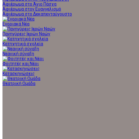
Αφιέρωμα στο Άγιο Πάσχα
Αφιέρωμα στον Ευαγγελισμό
Αφιέρωμα στο Δεκαπενταύγουστο
Ενοριακά Νέα
Πανηγύρεις Ιερών Ναών
Κατηχητικά σχολεία
Νεανική σύναξη
Φοιτητές και Νέοι
Κατασκηνώσεις
Θεατρική Ομάδα