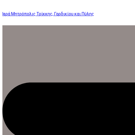
Ιερά Μητρόπολις Τρίκκης, Γαρδικίου και Πύλης