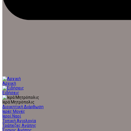
Αρχική
Ειδήσεις
Ιερά Μητρόπολις
Διοικητική Διάρθωση
Ιερές Μονές
Ιεροί Ναοί
Τοπική Αγιολογία
Τράπεζες Αγάπης
Έρανος Αγάπης