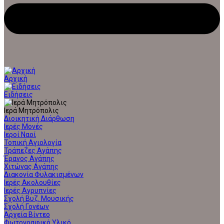
Αρχική
Ειδήσεις
Ιερά Μητρόπολις
Διοικητική Διάρθωση
Ιερές Μονές
Ιεροί Ναοί
Τοπική Αγιολογία
Τράπεζες Αγάπης
Έρανος Αγάπης
Χιτώνας Αγάπης
Διακονία Φυλακισμένων
Ιερές Ακολουθίες
Ιερές Αγρυπνίες
Σχολή Βυζ. Μουσικής
Σχολή Γονέων
Αρχεία Βίντεο
Φωτογραφικό Υλικό