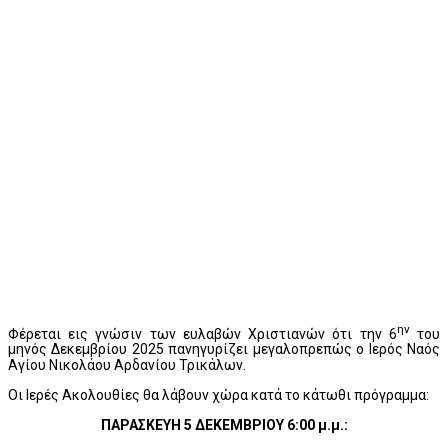
ην
Φέρεται εις γνώσιν των ευλαβών Χριστιανών ότι την 6
του
μηνός Δεκεμβρίου 2025 πανηγυρίζει μεγαλοπρεπώς ο Ιερός Ναός
Αγίου Νικολάου Αρδανίου Τρικάλων.
Οι Ιερές Ακολουθίες θα λάβουν χώρα κατά το κάτωθι πρόγραμμα:
ΠΑΡΑΣΚΕΥΗ 5 ΔΕΚΕΜΒΡΙΟΥ 6:00 μ.μ.: