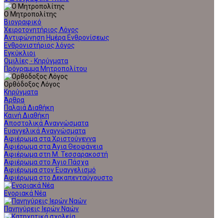
Ο Μητροπολίτης
Βιογραφικό
Χειροτονητήριος Λόγος
Αντιφώνηση Ημέρα Ενθρονίσεως
Ενθρονιστήριος λόγος
Εγκύκλιοι
Ομιλίες - Κηρύγματα
Πρόγραμμα Μητροπολίτου
Ορθόδοξος Λόγος
Κηρύγματα
Άρθρα
Παλαιά Διαθήκη
Καινή Διαθήκη
Αποστολικά Αναγνώσματα
Ευαγγελικά Αναγνώσματα
Αφιέρωμα στα Χριστούγεννα
Αφιέρωμα στα Άγια Θεοφάνεια
Αφιέρωμα στη Μ. Τεσσαρακοστή
Αφιέρωμα στο Άγιο Πάσχα
Αφιέρωμα στον Ευαγγελισμό
Αφιέρωμα στο Δεκαπενταύγουστο
Ενοριακά Νέα
Πανηγύρεις Ιερών Ναών