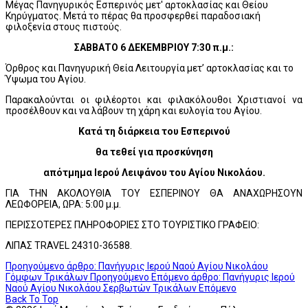
Μέγας Πανηγυρικός Εσπερινός μετ' αρτοκλασίας και Θείου
Κηρύγματος. Μετά το πέρας θα προσφερθεί παραδοσιακή
φιλοξενία στους πιστούς.
ΣΑΒΒΑΤΟ 6 ΔΕΚΕΜΒΡΙΟΥ 7:30 π.μ.:
Όρθρος και Πανηγυρική Θεία Λειτουργία μετ’ αρτοκλασίας και το
Ύψωμα του Αγίου.
Παρακαλούνται οι φιλέορτοι και φιλακόλουθοι Χριστιανοί να
προσέλθουν και να λάβουν τη χάρη και ευλογία του Αγίου.
Κατά τη διάρκεια του Εσπερινού
θα τεθεί για προσκύνηση
απότμημα Ιερού Λειψάνου του Αγίου Νικολάου.
ΓΙΑ ΤΗΝ ΑΚΟΛΟΥΘΙΑ ΤΟΥ ΕΣΠΕΡΙΝΟΥ ΘΑ ΑΝΑΧΩΡΗΣΟΥΝ
ΛΕΩΦΟΡΕΙΑ, ΩΡΑ: 5:00 μ.μ.
ΠΕΡΙΣΣΟΤΕΡΕΣ ΠΛΗΡΟΦΟΡΙΕΣ ΣΤΟ ΤΟΥΡΙΣΤΙΚΟ ΓΡΑΦΕΙΟ:
ΛΙΠΑΣ TRAVEL 24310-36588.
Προηγούμενο άρθρο: Πανήγυρις Ιερού Ναού Αγίου Νικολάου
Γόμφων Τρικάλων
Προηγούμενο
Επόμενο άρθρο: Πανήγυρις Ιερού
Ναού Αγίου Νικολάου Σερβωτών Τρικάλων
Επόμενο
Back To Top