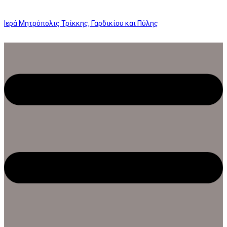
Ιερά Μητρόπολις Τρίκκης, Γαρδικίου και Πύλης