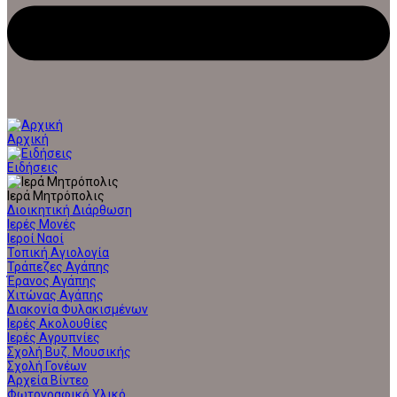
Αρχική
Ειδήσεις
Ιερά Μητρόπολις
Διοικητική Διάρθωση
Ιερές Μονές
Ιεροί Ναοί
Τοπική Αγιολογία
Τράπεζες Αγάπης
Έρανος Αγάπης
Χιτώνας Αγάπης
Διακονία Φυλακισμένων
Ιερές Ακολουθίες
Ιερές Αγρυπνίες
Σχολή Βυζ. Μουσικής
Σχολή Γονέων
Αρχεία Βίντεο
Φωτογραφικό Υλικό