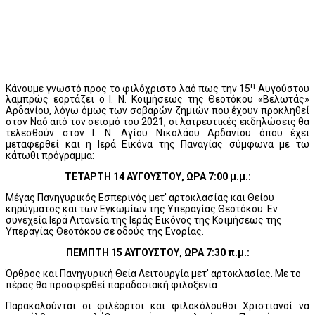
η
Κάνουμε γνωστό προς το φιλόχριστο λαό πως την 15
Αυγούστου
λαμπρώς εορτάζει ο Ι. Ν. Κοιμήσεως της Θεοτόκου «Βελωτάς»
Αρδανίου, λόγω όμως των σοβαρών ζημιών που έχουν προκληθεί
στον Ναό από τον σεισμό του 2021, οι λατρευτικές εκδηλώσεις θα
τελεσθούν στον Ι. Ν. Αγίου Νικολάου Αρδανίου όπου έχει
μεταφερθεί και η Ιερά Εικόνα της Παναγίας σύμφωνα με τω
κάτωθι πρόγραμμα:
ΤΕΤΑΡΤΗ 14 ΑΥΓΟΥΣΤΟΥ, ΩΡΑ 7:00 μ.μ.:
Μέγας Πανηγυρικός Εσπερινός μετ' αρτοκλασίας και Θείου
κηρύγματος και των Εγκωμίων της Υπεραγίας Θεοτόκου. Εν
συνεχεία Ιερά Λιτανεία της Ιεράς Εικόνος της Κοιμήσεως της
Υπεραγίας Θεοτόκου σε οδούς της Ενορίας.
ΠΕΜΠΤΗ 15 ΑΥΓΟΥΣΤΟΥ, ΩΡΑ 7:30 π.μ.:
Όρθρος και Πανηγυρική Θεία Λειτουργία μετ' αρτοκλασίας. Με το
πέρας θα προσφερθεί παραδοσιακή φιλοξενία
Παρακαλούνται οι φιλέορτοι και φιλακόλουθοι Χριστιανοί να