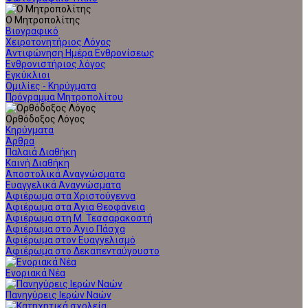
Ο Μητροπολίτης
Βιογραφικό
Χειροτονητήριος Λόγος
Αντιφώνηση Ημέρα Ενθρονίσεως
Ενθρονιστήριος λόγος
Εγκύκλιοι
Ομιλίες - Κηρύγματα
Πρόγραμμα Μητροπολίτου
Ορθόδοξος Λόγος
Κηρύγματα
Άρθρα
Παλαιά Διαθήκη
Καινή Διαθήκη
Αποστολικά Αναγνώσματα
Ευαγγελικά Αναγνώσματα
Αφιέρωμα στα Χριστούγεννα
Αφιέρωμα στα Άγια Θεοφάνεια
Αφιέρωμα στη Μ. Τεσσαρακοστή
Αφιέρωμα στο Άγιο Πάσχα
Αφιέρωμα στον Ευαγγελισμό
Αφιέρωμα στο Δεκαπενταύγουστο
Ενοριακά Νέα
Πανηγύρεις Ιερών Ναών