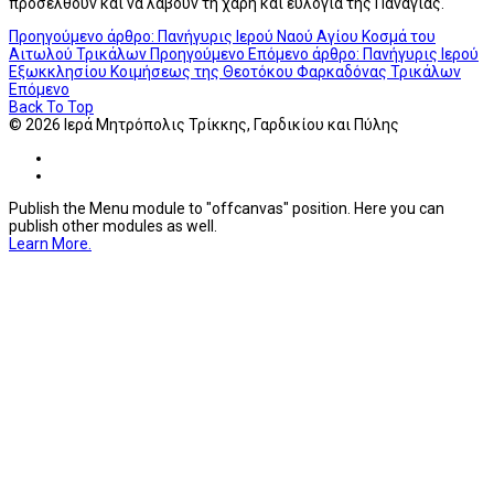
προσέλθουν και να λάβουν τη χάρη και ευλογία της Παναγίας.
Προηγούμενο άρθρο: Πανήγυρις Ιερού Ναού Αγίου Κοσμά του
Αιτωλού Τρικάλων
Προηγούμενο
Επόμενο άρθρο: Πανήγυρις Ιερού
Εξωκκλησίου Κοιμήσεως της Θεοτόκου Φαρκαδόνας Τρικάλων
Επόμενο
Back To Top
© 2026 Ιερά Μητρόπολις Τρίκκης, Γαρδικίου και Πύλης
Publish the Menu module to "offcanvas" position. Here you can
publish other modules as well.
Learn More.