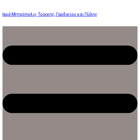
Ιερά Μητρόπολις Τρίκκης, Γαρδικίου και Πύλης