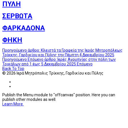
ΠΥΛΗ
ΣΕΡΒΩΤΑ
ΦΑΡΚΑΔΟΝΑ
ΦΗΚΗ
Προηγούμενο άρθρο: Κλειστά τα Γραφεία της Ιεράς Μητροπόλεως
Τρίκκης, Γαρδικίου και Πύλης την Πέμπτη 4 Δεκεμβρίου 2025
Προηγούμενο
Επόμενο άρθρο: Ιερές Αγρυπνίες στην πόλη των
Τρικάλων από 1 έως 5 Δεκεμβρίου 2025
Επόμενο
Back To Top
© 2026 Ιερά Μητρόπολις Τρίκκης, Γαρδικίου και Πύλης
Publish the Menu module to "offcanvas" position. Here you can
publish other modules as well.
Learn More.