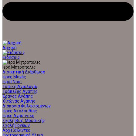
Αρχική
Ειδήσεις
Ιερά Μητρόπολις
Διοικητική Διάρθωση
Ιερές Μονές
Ιεροί Ναοί
Τοπική Αγιολογία
Τράπεζες Αγάπης
Έρανος Αγάπης
Χιτώνας Αγάπης
Διακονία Φυλακισμένων
Ιερές Ακολουθίες
Ιερές Αγρυπνίες
Σχολή Βυζ. Μουσικής
Σχολή Γονέων
Αρχεία Βίντεο
Φωτογραφικό Υλικό