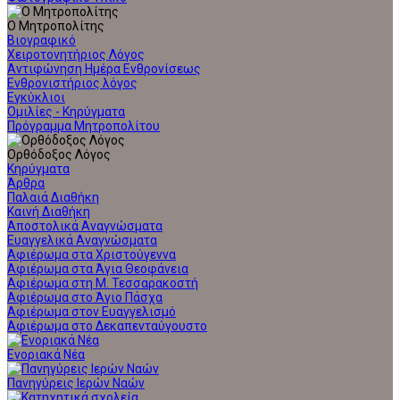
Ο Μητροπολίτης
Βιογραφικό
Χειροτονητήριος Λόγος
Αντιφώνηση Ημέρα Ενθρονίσεως
Ενθρονιστήριος λόγος
Εγκύκλιοι
Ομιλίες - Κηρύγματα
Πρόγραμμα Μητροπολίτου
Ορθόδοξος Λόγος
Κηρύγματα
Άρθρα
Παλαιά Διαθήκη
Καινή Διαθήκη
Αποστολικά Αναγνώσματα
Ευαγγελικά Αναγνώσματα
Αφιέρωμα στα Χριστούγεννα
Αφιέρωμα στα Άγια Θεοφάνεια
Αφιέρωμα στη Μ. Τεσσαρακοστή
Αφιέρωμα στο Άγιο Πάσχα
Αφιέρωμα στον Ευαγγελισμό
Αφιέρωμα στο Δεκαπενταύγουστο
Ενοριακά Νέα
Πανηγύρεις Ιερών Ναών