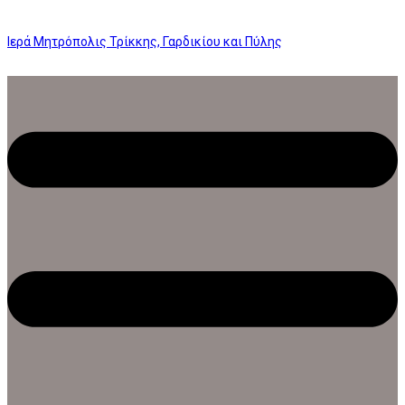
Ιερά Μητρόπολις Τρίκκης, Γαρδικίου και Πύλης