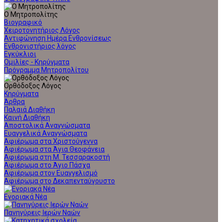
Ο Μητροπολίτης
Βιογραφικό
Χειροτονητήριος Λόγος
Αντιφώνηση Ημέρα Ενθρονίσεως
Ενθρονιστήριος λόγος
Εγκύκλιοι
Ομιλίες - Κηρύγματα
Πρόγραμμα Μητροπολίτου
Ορθόδοξος Λόγος
Κηρύγματα
Άρθρα
Παλαιά Διαθήκη
Καινή Διαθήκη
Αποστολικά Αναγνώσματα
Ευαγγελικά Αναγνώσματα
Αφιέρωμα στα Χριστούγεννα
Αφιέρωμα στα Άγια Θεοφάνεια
Αφιέρωμα στη Μ. Τεσσαρακοστή
Αφιέρωμα στο Άγιο Πάσχα
Αφιέρωμα στον Ευαγγελισμό
Αφιέρωμα στο Δεκαπενταύγουστο
Ενοριακά Νέα
Πανηγύρεις Ιερών Ναών