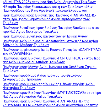
«ΔΗΜΗΤΡΙΑ 2025» στον Ιερό Ναό Αγίου Δημητρίου Τρικάλων
Η Ενορία Παναγίας Επισκέψεως και η των Τρικάλων πόλις
Πανηγυρίζουν τον Άγιο Αρσένιο Επίσκοπο Ελασσώνος
Ιερά Πανήγυρις Ιεράς Εικόνας της Παναγίας «ΠΑΝΤΑΝΑΣΣΗΣ»
στον Ιερό Προσκυνηματικό Ναό Αγίου Βησσαρίωνος των
Τρικάλων
Πανήγυρις Συνάξεως Ιεράς Εικόνος Παναγίας Βασίλισσας στον
Ιερό Ναό Αγίου Νεκταρίου Τρικάλων
Ιερά Πανήγυρις Συνάξεως πάντων των εν Τρίκκη Αγίων
Πανήγυρις Αγίου Διονυσίου Αρεοπαγίτου στον Ιερό Ναό Αγίου
Αθανασίου Μπάρας Τρικάλων
Πανήγυρις αμφίπλευρης Ιεράς Εικόνος Παναγίας «ΟΔΗΓΗΤΡΙΑΣ»
της «ΚΑΛΥΒΙΑΝΗΣ»
Πανήγυρις Ιεράς Εικόνος Παναγίας «ΓΟΡΓΟΕΠΗΚΟΟΥ» στον Ιερό
ΝαόΑγίου Αθανασίου Μπάρας Τρικάλων
Πανήγυρις Ιεράς Μονής Αγίου Ιωάννου του Θεολόγου Ζάρκου
Τρικάλων
Πανήγυρις Ιερού Ναού Αγίου Ιωάννου του Θεολόγου
Δενδροχωρίου Τρικάλων
Πανήγυρις Ιερού Εξωκκλησίου Αγίας Θέκλας ενορίας Αγίου
Νεκταρίου Τρικάλων
Πανήγυρις Ιεράς Εικόνος Παναγίας «ΜΥΡΤΙΔΙΩΤΙΣΣΑΣ» στον Ιερό
Ναό Αγίου Αθανασίου Ράξας Τρικάλων
Πανήγυρις Ιεράς Εικόνος Παναγίας «ΠΑΝΤΑΝΑΣΣΗΣ» της
«ΖΟΥΛΙΑΝΙΩΤΙΣΣΑΣ» στον Ιερό Ναό Αγίου Αθανασίου Ζηλευτής