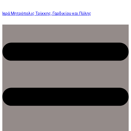
Ιερά Μητρόπολις Τρίκκης, Γαρδικίου και Πύλης