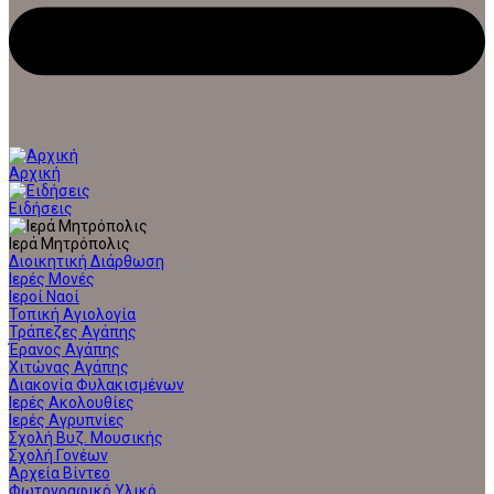
Αρχική
Ειδήσεις
Ιερά Μητρόπολις
Διοικητική Διάρθωση
Ιερές Μονές
Ιεροί Ναοί
Τοπική Αγιολογία
Τράπεζες Αγάπης
Έρανος Αγάπης
Χιτώνας Αγάπης
Διακονία Φυλακισμένων
Ιερές Ακολουθίες
Ιερές Αγρυπνίες
Σχολή Βυζ. Μουσικής
Σχολή Γονέων
Αρχεία Βίντεο
Φωτογραφικό Υλικό