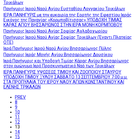
Τρικάλων
Πανήγυρις Ιερού Ναού Αγίου Ευσταθίου Λογγακίου Τρικάλων
ΙΕΡΑ ΠΑΝΗΓΥΡΙΣ με την ευκαιρία της Εορτής της Εφεστίου Ιεράς
Εικόνος της Παναγίας «Κορμποβίτισσας» ΥΠΟΔΟΧΗ ΤΙΜΙΑΣ
ΚΑΡΑΣ ΑΓΙΟΥ ΒΗΣΣΑΡΙΩΝΟΣ ΣΤΗΝ ΙΕΡΑ ΜΟΝΗ ΚΟΡΜΠΟΒΟΥ
Πανήγυρις Ιερού Ναού Αγίας Σοφίας Αχλαδοχωρίου
Πανήγυρις Ιερού Ναού Αγίας Σοφίας Τρικάλων (Έναντι Πλατείας
ΟΤΕ)
Ιερά Πανήγυρις Ιερού Ναού Αγίου Βησσαρίωνος Πύλης
Πανήγυρις Ιεράς Μονής Αγίου Βησσαρίωνος Δουσίκου
Ιερά Πανήγυρις και Υποδοχή Τιμίας Κάρας Αγίου Βησσαρίωνος
στον ομώνυμο Ιερό Προσκυνηματικό Ναό των Τρικάλων
ΙΕΡΑ ΠΑΝΗΓΥΡΙΣ ΥΨΩΣΕΩΣ ΤΙΜΙΟΥ ΚΑΙ ΖΩΟΠΟΙΟΥ ΣΤΑΥΡΟΥ
ΥΠΟΔΟΧΗ ΤΙΜΙΟΥ ΞΥΛΟΥ ΣΑΒΒΑΤΟ 13 ΣΕΠΤΕΜΒΡΙΟΥ 7:00 μ.μ.
ΣΤΑ ΠΡΟΠΥΛΑΙΑ ΤΟΥ ΙΕΡΟΥ ΝΑΟΥ ΑΓΙΩΝ ΚΩΝΣΤΑΝΤΙΝΟΥ ΚΑΙ
ΕΛΕΝΗΣ ΤΡΙΚΑΛΩΝ
PREV
8
9
10
11
12
13
14
15